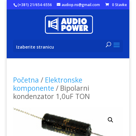
(+381) 21/654-6556
audiop.ns@gmail.com
0 Stavke
Izaberite stranicu
Početna
/
Elektronske
komponente
/ Bipolarni
kondenzator 1,0uF TON