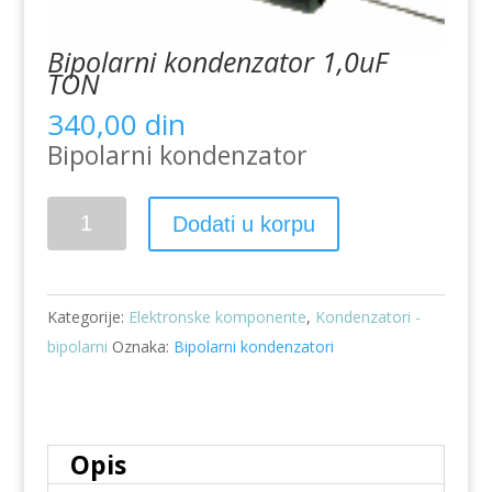
Bipolarni kondenzator 1,0uF
TON
340,00
din
Bipolarni kondenzator
Bipolarni
Dodati u korpu
kondenzator
1,0uF
TON
Kategorije:
Elektronske komponente
,
Kondenzatori -
količina
bipolarni
Oznaka:
Bipolarni kondenzatori
Opis