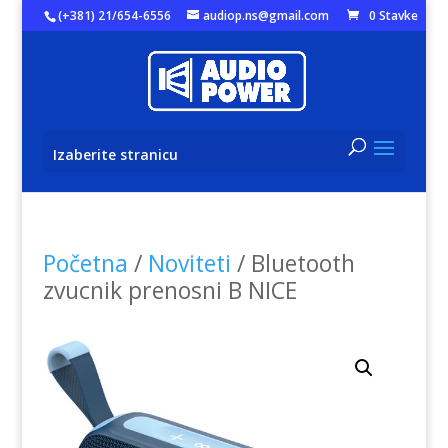
(+381) 21/654-6556
audiop.ns@gmail.com
0 Stavke
Izaberite stranicu
Početna
/
Noviteti
/ Bluetooth
zvucnik prenosni B NICE