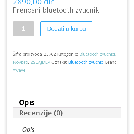
2890,00
din
Prenosni bluetooth zvucnik
Bluetooth
Dodati u korpu
zvucnik
prenosni
B
Šifra proizvoda:
25762
Kategorije:
Bluetooth zvucnici
,
NICE
Noviteti
,
ZSLAJDER
Oznaka:
Bluetooth zvucnici
Brand:
količina
Xwave
Opis
Recenzije (0)
Opis