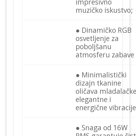
impresivno
muzičko iskustvo;
● Dinamičko RGB
osvetljenje za
poboljšanu
atmosferu zabave
● Minimalistički
dizajn tkanine
oličava mladalačke
elegantne i
energične vibracij
● Snaga od 16W
RMS garantuje čis