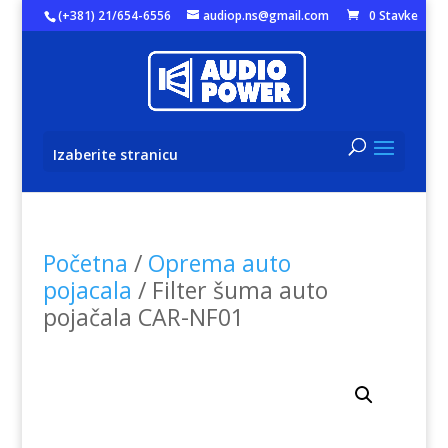
(+381) 21/654-6556
audiop.ns@gmail.com
0 Stavke
Izaberite stranicu
Početna
/
Oprema auto
pojacala
/ Filter šuma auto
pojačala CAR-NF01