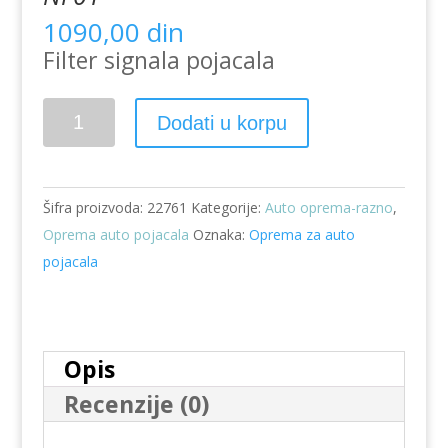
1090,00
din
Filter signala pojacala
Filter
Dodati u korpu
šuma
auto
pojačala
Šifra proizvoda:
22761
Kategorije:
Auto oprema-razno
,
CAR-
Oprema auto pojacala
Oznaka:
Oprema za auto
NF01
pojacala
količina
Opis
Recenzije (0)