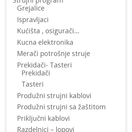
Strujni program
Grejalice
Ispravljaci
Kućišta , osigurači…
Kucna elektronika
Merači potrošnje struje
Prekidači- Tasteri
Prekidači
Tasteri
Produžni strujni kablovi
Produžni strujni sa žaštitom
Priključni kablovi
Razdelnici – lopovi