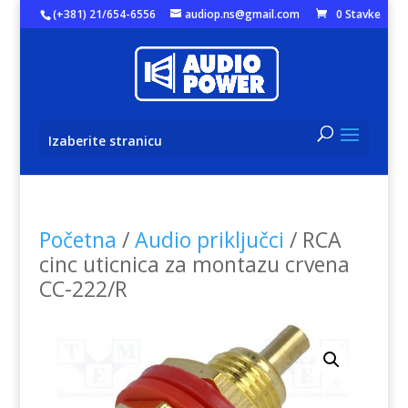
(+381) 21/654-6556
audiop.ns@gmail.com
0 Stavke
Izaberite stranicu
Početna
/
Audio priključci
/ RCA
cinc uticnica za montazu crvena
CC-222/R