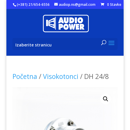
(+381) 21/654-6556
audiop.ns@gmail.com
0 Stavke
Izaberite stranicu
Početna
/
Visokotonci
/ DH 24/8