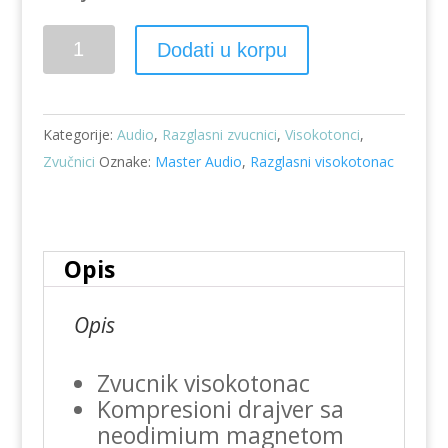
DH
Dodati u korpu
24/8
količina
Kategorije:
Audio
,
Razglasni zvucnici
,
Visokotonci
,
Zvučnici
Oznake:
Master Audio
,
Razglasni visokotonac
Opis
Opis
Zvucnik visokotonac
Kompresioni drajver sa
neodimium magnetom