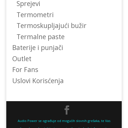
Sprejevi
Termometri
Termoskupljajući bužir
Termalne paste
Baterije i punjači
Outlet
For Fans
Uslovi Korisćenja
Audio Power se ograđuje od mogućih slovnih grešaka, te Vas