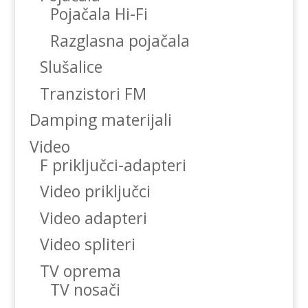
Pojačala Hi-Fi
Razglasna pojačala
Slušalice
Tranzistori FM
Damping materijali
Video
F priključci-adapteri
Video priključci
Video adapteri
Video spliteri
TV oprema
TV nosači