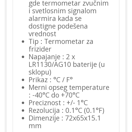
gde termometar zvučnim
i svetlosnim signalom
alarmira kada se
dostigne podešena
vrednost
Tip : Termometar za
frizider
Napajanje : 2 x
LR1130/AG10 baterije (u
sklopu)
Prikaz : °C / F°
Merni opseg temperature
: -40°C do +70°C
Preciznost : +/- 1°C
Rezolucija : 0.1°C (0.1°F)
Dimenzije : 72x65x15.1
mm