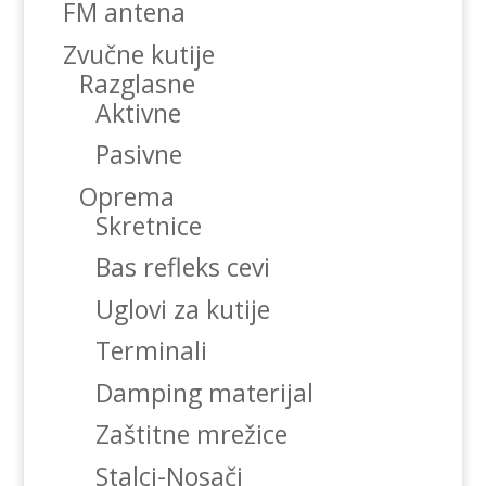
FM antena
Zvučne kutije
Razglasne
Aktivne
Pasivne
Oprema
Skretnice
Bas refleks cevi
Uglovi za kutije
Terminali
Damping materijal
Zaštitne mrežice
Stalci-Nosači