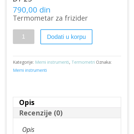
790,00
din
Termometar za frizider
Termometar
Dodati u korpu
digitalni
sa
sondom
Kategorije:
Merni instrumenti
,
Termometri
Oznaka:
DT-
Merni instrumenti
25
količina
Opis
Recenzije (0)
Opis