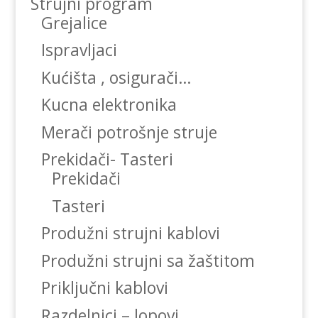
Strujni program
Grejalice
Ispravljaci
Kućišta , osigurači…
Kucna elektronika
Merači potrošnje struje
Prekidači- Tasteri
Prekidači
Tasteri
Produžni strujni kablovi
Produžni strujni sa žaštitom
Priključni kablovi
Razdelnici – lopovi