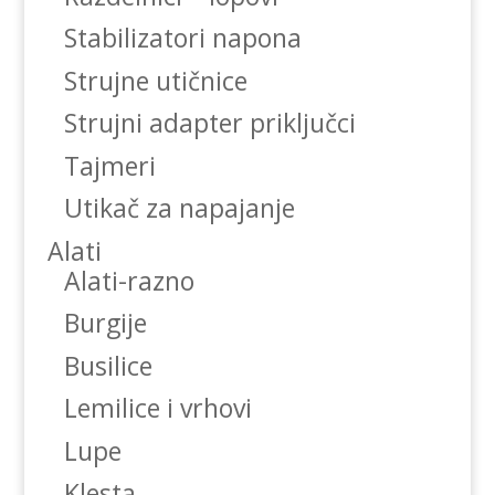
Stabilizatori napona
Strujne utičnice
Strujni adapter priključci
Tajmeri
Utikač za napajanje
Alati
Alati-razno
Burgije
Busilice
Lemilice i vrhovi
Lupe
Klesta