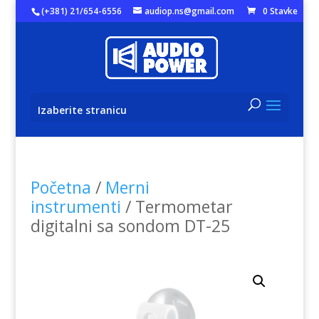
(+381) 21/654-6556
audiop.ns@gmail.com
0 Stavke
Izaberite stranicu
Početna
/
Merni
instrumenti
/ Termometar
digitalni sa sondom DT-25