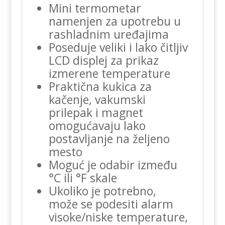
Mini termometar
namenjen za upotrebu u
rashladnim uređajima
Poseduje veliki i lako čitljiv
LCD displej za prikaz
izmerene temperature
Praktična kukica za
kačenje, vakumski
prilepak i magnet
omogućavaju lako
postavljanje na željeno
mesto
Moguć je odabir između
°C ili °F skale
Ukoliko je potrebno,
može se podesiti alarm
visoke/niske temperature,