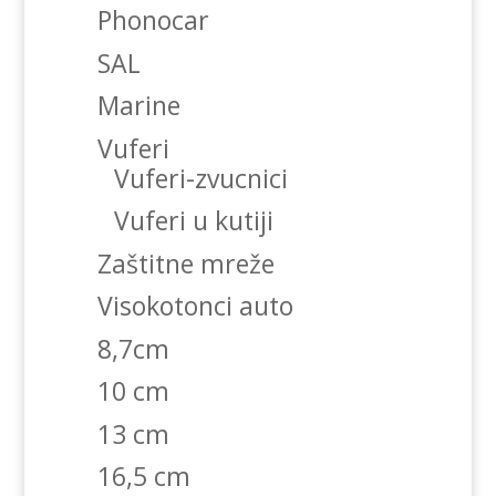
Phonocar
SAL
Marine
Vuferi
Vuferi-zvucnici
Vuferi u kutiji
Zaštitne mreže
Visokotonci auto
8,7cm
10 cm
13 cm
16,5 cm