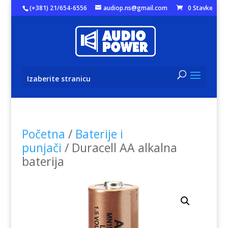
(+381) 21/654-6556
audiop.ns@gmail.com
0 Stavke
Izaberite stranicu
Početna
/
Baterije i
punjači
/ Duracell AA alkalna
baterija