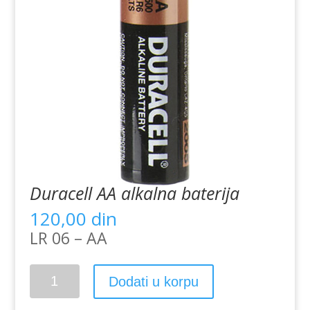
Duracell AA alkalna baterija
120,00
din
LR 06 – AA
Duracell
Dodati u korpu
AA
alkalna