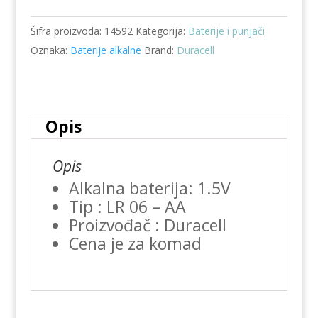
baterija
Šifra proizvoda:
14592
Kategorija:
Baterije i punjači
količina
Oznaka:
Baterije alkalne
Brand:
Duracell
Opis
Opis
Alkalna baterija: 1.5V
Tip : LR 06 – AA
Proizvođač : Duracell
Cena je za komad