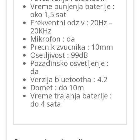
Vreme punjenja baterije :
oko 1,5 sat
Frekventni odziv : 20Hz –
20KHz
Mikrofon : da
Precnik zvucnika : 10mm
Osetljivost : 99dB
Pozadinsko osvetljenje :
da
Verzija bluetootha : 4.2
Domet : do 10m
Vreme trajanja baterije :
do 4 sata