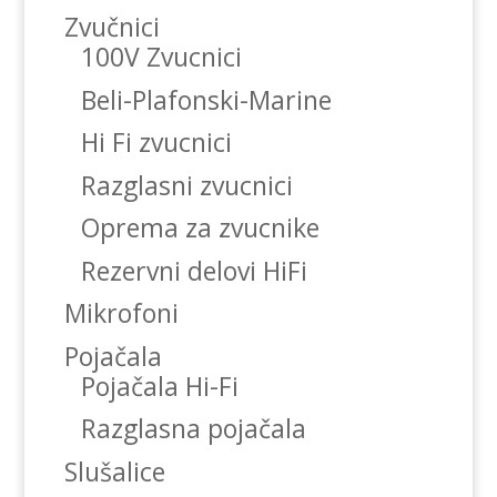
Zvučnici
100V Zvucnici
Beli-Plafonski-Marine
Hi Fi zvucnici
Razglasni zvucnici
Oprema za zvucnike
Rezervni delovi HiFi
Mikrofoni
Pojačala
Pojačala Hi-Fi
Razglasna pojačala
Slušalice