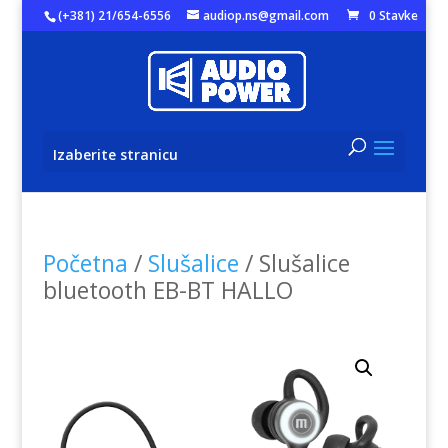
(+381) 21/654-6556
audiop.ns@gmail.com
0 Stavke
Izaberite stranicu
Početna
/
Slušalice
/ Slušalice
bluetooth EB-BT HALLO