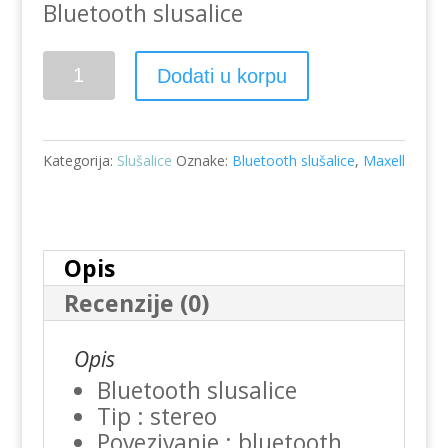
Bluetooth slusalice
Slušalice
Dodati u korpu
bluetooth
EB-
BT
Kategorija:
Slušalice
Oznake:
Bluetooth slušalice
,
Maxell
HALLO
količina
Opis
Recenzije (0)
Opis
Bluetooth slusalice
Tip : stereo
Povezivanje : bluetooth