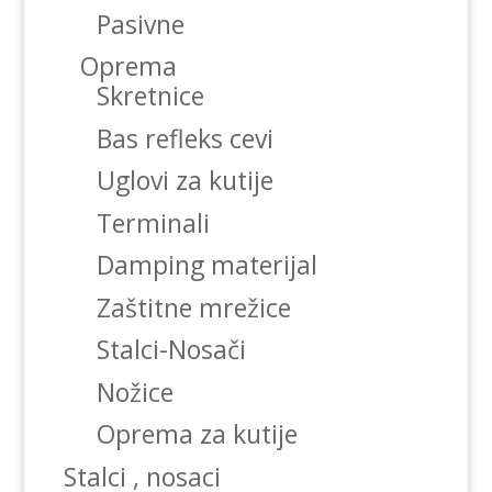
Pasivne
Oprema
Skretnice
Bas refleks cevi
Uglovi za kutije
Terminali
Damping materijal
Zaštitne mrežice
Stalci-Nosači
Nožice
Oprema za kutije
Stalci , nosaci