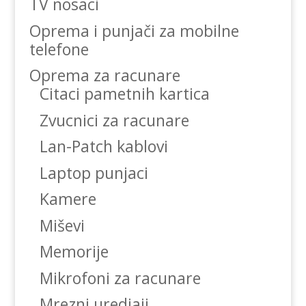
TV nosaci
Oprema i punjači za mobilne
telefone
Oprema za racunare
Citaci pametnih kartica
Zvucnici za racunare
Lan-Patch kablovi
Laptop punjaci
Kamere
Miševi
Memorije
Mikrofoni za racunare
Mrezni uredjaji