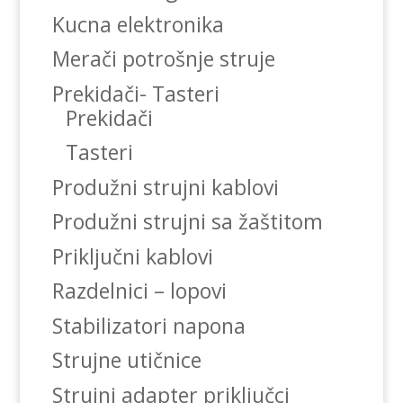
Kucna elektronika
Merači potrošnje struje
Prekidači- Tasteri
Prekidači
Tasteri
Produžni strujni kablovi
Produžni strujni sa žaštitom
Priključni kablovi
Razdelnici – lopovi
Stabilizatori napona
Strujne utičnice
Strujni adapter priključci