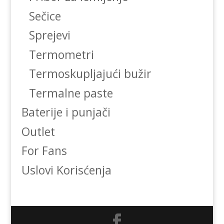
Sečice
Sprejevi
Termometri
Termoskupljajući bužir
Termalne paste
Baterije i punjači
Outlet
For Fans
Uslovi Korisćenja