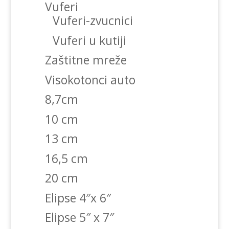
Vuferi
Vuferi-zvucnici
Vuferi u kutiji
Zaštitne mreže
Visokotonci auto
8,7cm
10 cm
13 cm
16,5 cm
20 cm
Elipse 4″x 6″
Elipse 5″ x 7″