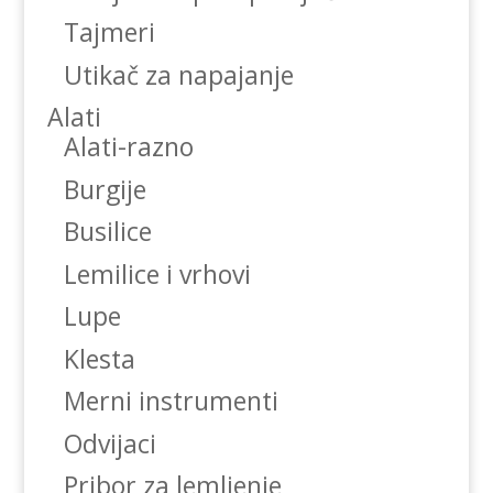
Tajmeri
Utikač za napajanje
Alati
Alati-razno
Burgije
Busilice
Lemilice i vrhovi
Lupe
Klesta
Merni instrumenti
Odvijaci
Pribor za lemljenje