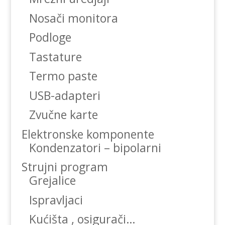
Nosači monitora
Podloge
Tastature
Termo paste
USB-adapteri
Zvučne karte
Elektronske komponente
Kondenzatori – bipolarni
Strujni program
Grejalice
Ispravljaci
Kućišta , osigurači…