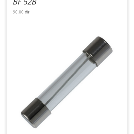
BF 52B
90,00
din