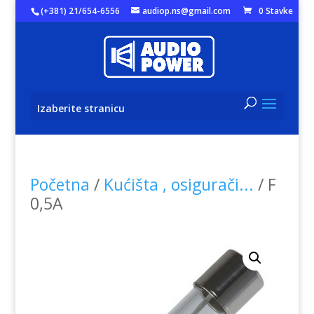
(+381) 21/654-6556
audiop.ns@gmail.com
0 Stavke
Izaberite stranicu
Početna
/
Kućišta , osigurači...
/ F
0,5A