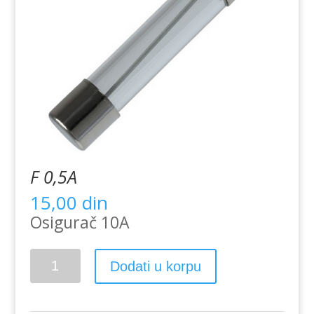
F 0,5A
15,00
din
Osigurač 10A
F
Dodati u korpu
0,5A
količina