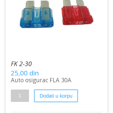
FK 2-30
25,00
din
Auto osigurac FLA 30A
FK
Dodati u korpu
2-
30
količina