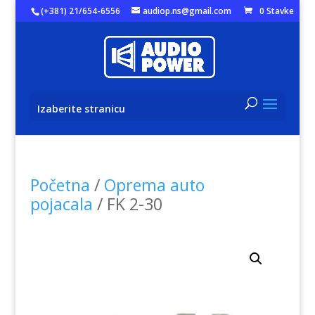
(+381) 21/654-6556
audiop.ns@gmail.com
0 Stavke
Izaberite stranicu
Početna
/
Oprema auto
pojacala
/ FK 2-30