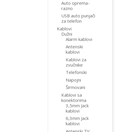
Auto oprema-
razno
USB auto punjači
za telefon
Kablovi
Dužni
Alarm kablovi
Antenski
kablovi
Kablovi za
zvučnike
Telefonski
Napojni
Širmovani
Kablovi sa
konektorima
3,5mm Jack
kablovi
6,3mm Jack
kablovi
Antenski TV