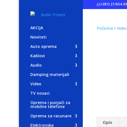
(+381) 21/654-6
AKCIJA
Početna
/
Video
Noviteti
Auto oprema
Kablovi
Audio
Damping materijali
Video
TV nosaci
Oprema i punjači za
mobilne telefone
Oprema za racunare
Opis
Elektronske