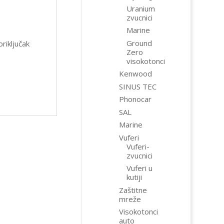
Uranium
zvucnici
Marine
Ground
priključak
Zero
visokotonci
Kenwood
SINUS TEC
Phonocar
SAL
Marine
Vuferi
Vuferi-
zvucnici
Vuferi u
kutiji
Zaštitne
mreže
Visokotonci
auto