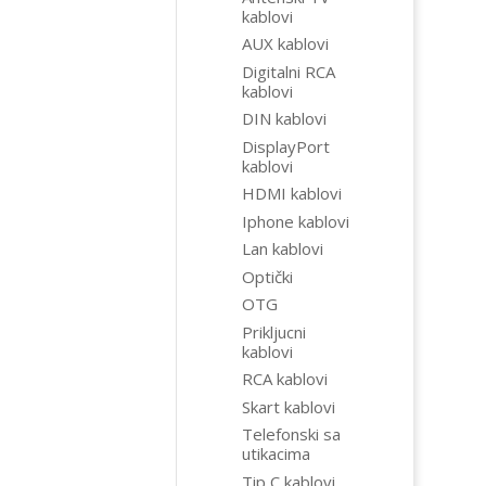
kablovi
AUX kablovi
Digitalni RCA
kablovi
DIN kablovi
DisplayPort
kablovi
HDMI kablovi
Iphone kablovi
Lan kablovi
Optički
OTG
Prikljucni
kablovi
RCA kablovi
Skart kablovi
Telefonski sa
utikacima
Tip C kablovi