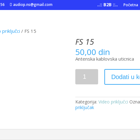
..:: B2B ::..
556
audiop.ns@gmail.com
Početna
 priključci
/ FS 15
FS 15
50,00
din
Antenska kablovska uticnica
FS
Dodati u 
15
količina
Kategorija:
Video priključci
Ozna
priključak