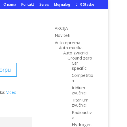
O nama
Kontakt
Servis
Moj nalog
0 Stavke
AKCIJA
Noviteti
Auto oprema
Auto muzika
Auto zvucnici
Ground zero
Car
specific
korpu
Competitio
n
Iridium
ka:
Video
zvučnici
Titanium
zvučnici
Radioactiv
e
Hydrogen