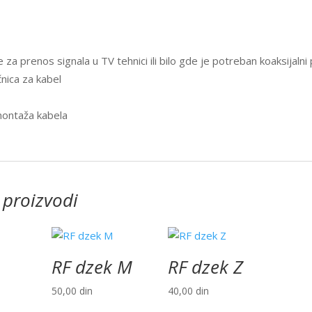
e za prenos signala u TV tehnici ili bilo gde je potreban koaksijalni 
čnica za kabel
montaža kabela
 proizvodi
RF dzek M
RF dzek Z
50,00
din
40,00
din