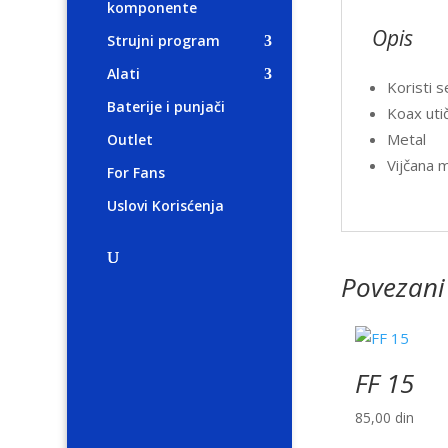
komponente
Opis
Strujni program
Alati
Koristi s
Baterije i punjači
Koax uti
Metal
Outlet
Vijčana 
For Fans
Uslovi Korisćenja
Povezani
FF 15
85,00
din