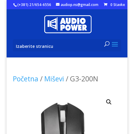
(+381) 21/654-6556
audiop.ns@gmail.com
0 Stavke
Izaberite stranicu
Početna
/
Miševi
/ G3-200N