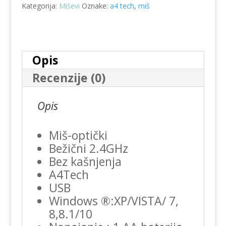
Kategorija:
Miševi
Oznake:
a4 tech
,
miš
Opis
Recenzije (0)
Opis
Miš-optički
Bežični 2.4GHz
Bez kašnjenja
A4Tech
USB
Windows ®:XP/VISTA/ 7,
8,8.1/10