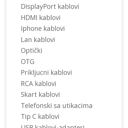
DisplayPort kablovi
HDMI kablovi
Iphone kablovi
Lan kablovi
Optički
OTG
Prikljucni kablovi
RCA kablovi
Skart kablovi
Telefonski sa utikacima
Tip C kablovi
USB kablovi-adapteri