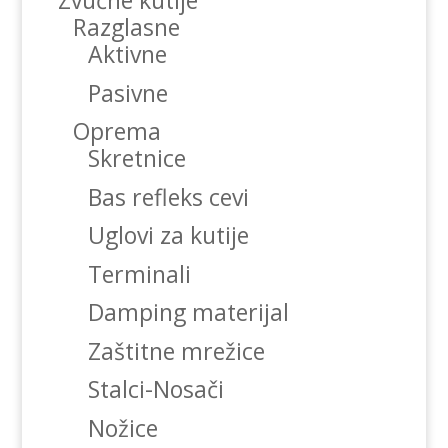
Zvučne kutije
Razglasne
Aktivne
Pasivne
Oprema
Skretnice
Bas refleks cevi
Uglovi za kutije
Terminali
Damping materijal
Zaštitne mrežice
Stalci-Nosači
Nožice