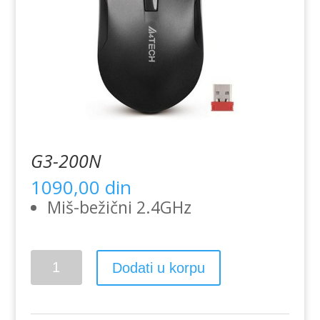
G3-200N
1090,00
din
Miš-bežični 2.4GHz
G3-
Dodati u korpu
200N
količina