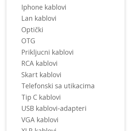
Iphone kablovi
Lan kablovi
Optički
OTG
Prikljucni kablovi
RCA kablovi
Skart kablovi
Telefonski sa utikacima
Tip C kablovi
USB kablovi-adapteri
VGA kablovi
XLR kablovi