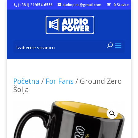
(+381) 21/654-6556
audiop.ns@gmail.com
0 Stavke
Izaberite stranicu
Početna
/
For Fans
/ Ground Zero
Šolja