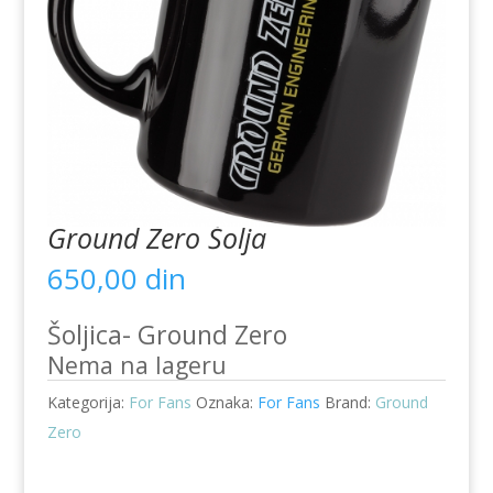
Ground Zero Šolja
650,00
din
Šoljica- Ground Zero
Nema na lageru
Kategorija:
For Fans
Oznaka:
For Fans
Brand:
Ground
Zero