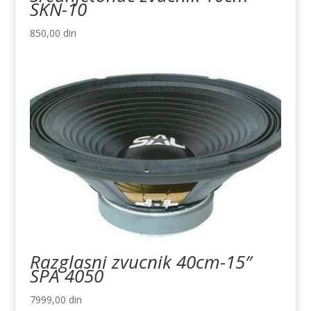
SKN-10
850,00
din
Razglasni zvucnik 40cm-15″
SPA 4050
7999,00
din