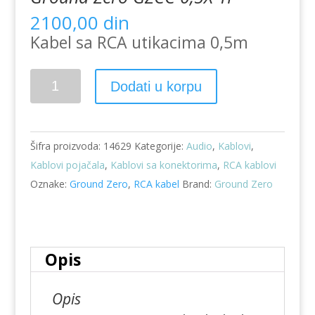
2100,00
din
Kabel sa RCA utikacima 0,5m
RCA-
Dodati u korpu
cinc
signalni
kabel
Šifra proizvoda:
14629
Kategorije:
Audio
,
Kablovi
,
0,5met
Kablovi pojačala
,
Kablovi sa konektorima
,
RCA kablovi
Ground
Oznake:
Ground Zero
,
RCA kabel
Brand:
Ground Zero
Zero
GZCC
0,5X-
TP
Opis
količina
Opis