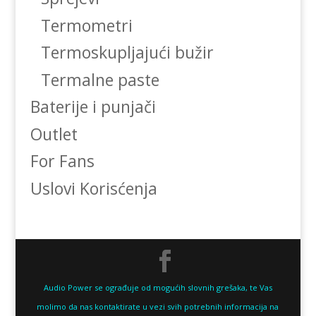
Termometri
Termoskupljajući bužir
Termalne paste
Baterije i punjači
Outlet
For Fans
Uslovi Korisćenja
Audio Power se ograđuje od mogućih slovnih grešaka, te Vas
molimo da nas kontaktirate u vezi svih potrebnih informacija na