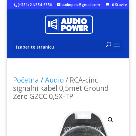
(+381) 21/654-6556
audiop.ns@gmail.com
0 Stavke
Izaberite stranicu
Početna
/
Audio
/ RCA-cinc
signalni kabel 0,5met Ground
Zero GZCC 0,5X-TP