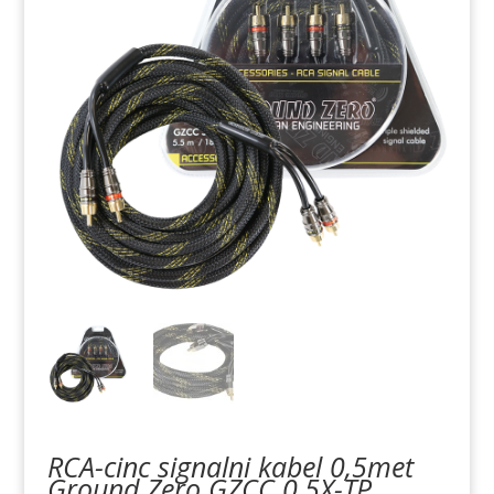
RCA-cinc signalni kabel 0,5met
Ground Zero GZCC 0,5X-TP