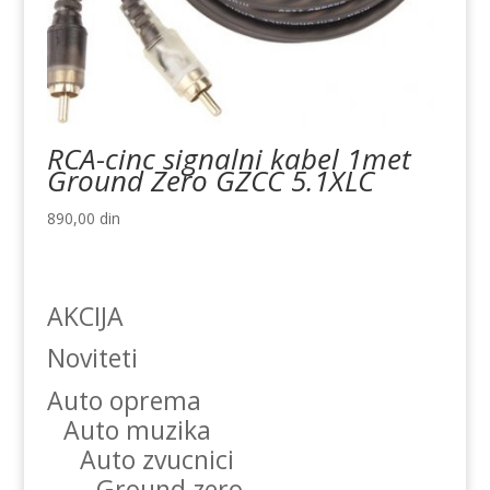
RCA-cinc signalni kabel 1met
Ground Zero GZCC 5.1XLC
890,00
din
AKCIJA
Noviteti
Auto oprema
Auto muzika
Auto zvucnici
Ground zero