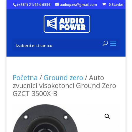
(+381) 21/654-6556
audiop.ns@gmail.com
0 Stavke
Izaberite stranicu
Početna
/
Ground zero
/ Auto
zvucnici visokotonci Ground Zero
GZCT 3500X-B