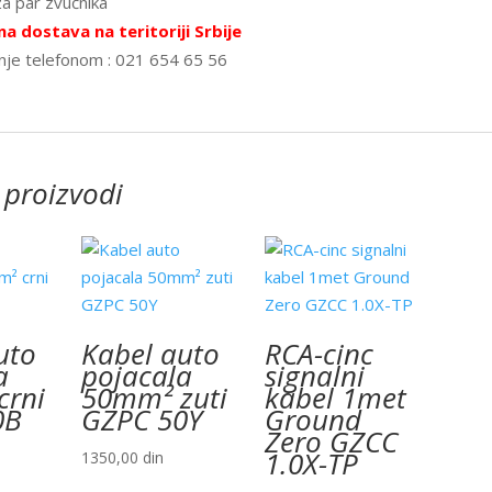
za par zvučnika
a dostava na teritoriji Srbije
nje telefonom : 021 654 65 56
 proizvodi
uto
Kabel auto
RCA-cinc
a
pojacala
signalni
crni
50mm² zuti
kabel 1met
0B
GZPC 50Y
Ground
Zero GZCC
1.0X-TP
1350,00
din