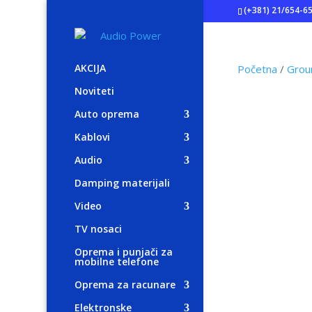
(+381) 21/654-6
AKCIJA
Početna
/
Grou
Noviteti
Auto oprema
Kablovi
Audio
Damping materijali
Video
TV nosaci
Oprema i punjači za
mobilne telefone
Oprema za racunare
Elektronske