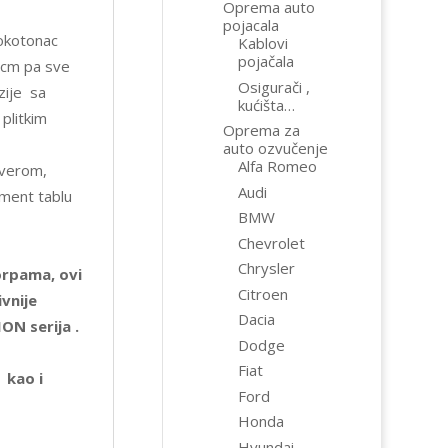
Oprema auto
pojacala
sokotonac
Kablovi
pojačala
5cm pa sve
Osigurači ,
zije sa
kućišta…
plitkim
Oprema za
auto ozvučenje
Alfa Romeo
jverom,
Audi
ment tablu
BMW
Chevrolet
Chrysler
orpama, ovi
Citroen
vnije
Dacia
ON serija .
Dodge
Fiat
 kao i
Ford
Honda
Hyundai