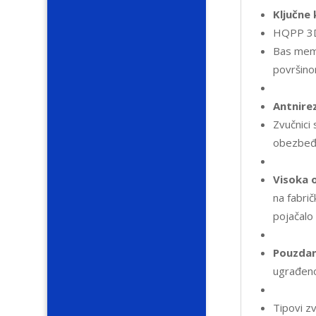
Ključne 
HQPP 3
Bas memb
površino
Antnire
Zvučnici 
obezbeđuj
Visoka o
na fabri
pojačalo
Pouzdan
ugrađeno
Tipovi zv