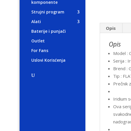
komponente
Strujni program
Alati
Opis
Baterije i punjači
Outlet
Opis
For Fans
Model :
Uslovi Korisćenja
Serija : I
Brend : 
Tip : FL
Prečnik 
Iridium 
Ova serij
svakodne
nadograd