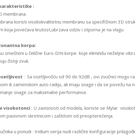
karakteristike :
D membrana.
rana koristi visokokvalitetnu membranu sa specifičnom 3D stru
m koja povećava krutost,ubrzava odziv i otporna je na vlagu
zonantna korpa:
su smešteni u čelične Euro-DIN korpe koje eliminišu neželjne vibrac
u čistiji zvuk.
setljivost
: Sa osetljivošću od 90 do 92dB , ovi zvučnici mogu ra
čkom ili zamenskom auto radiju, ali imaju snage i da se povežu na 
 manje snage za maksimalne performanse.
i visokotonci
: U zavisnosti od modela, koriste se Mylar visokot
m pasivnom skretnicom i zaštitom od preopterećenja.
učnika u ponudi : Iridium serija nudi različite konfiguracije prilago