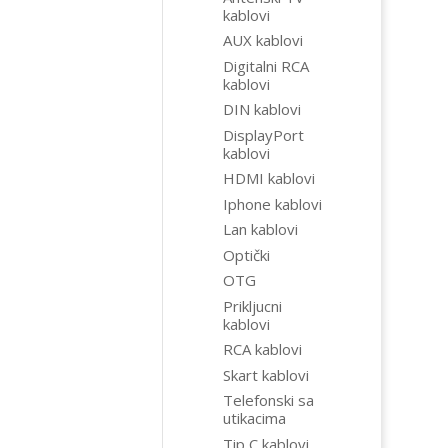
kablovi
AUX kablovi
Digitalni RCA
kablovi
DIN kablovi
DisplayPort
kablovi
HDMI kablovi
Iphone kablovi
Lan kablovi
Optički
OTG
Prikljucni
kablovi
RCA kablovi
Skart kablovi
Telefonski sa
utikacima
Tip C kablovi