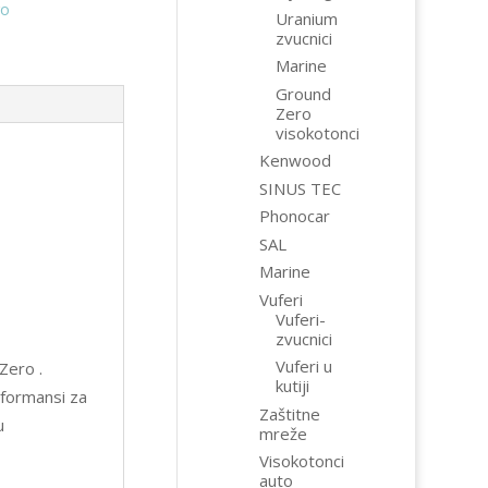
ro
Uranium
zvucnici
Marine
Ground
Zero
visokotonci
Kenwood
SINUS TEC
Phonocar
SAL
Marine
Vuferi
Vuferi-
zvucnici
Vuferi u
Zero .
kutiji
erformansi za
Zaštitne
u
mreže
Visokotonci
auto