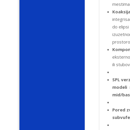
mestima 
Koaksija
integris
do elips
izuzetn
prostoro
Kompone
eksterno
ili stubo
SPL verz
modeli 
mid/bas
Pored zv
subvufe