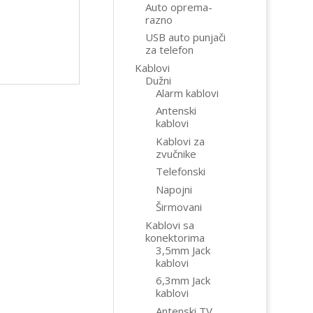
Auto oprema-
razno
USB auto punjači
za telefon
Kablovi
Dužni
Alarm kablovi
Antenski
kablovi
Kablovi za
zvučnike
Telefonski
Napojni
Širmovani
Kablovi sa
konektorima
3,5mm Jack
kablovi
6,3mm Jack
kablovi
Antenski TV