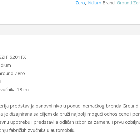
Zero
,
Iridium
Brand:
Ground Ze
 GZIF 5201FX
ridium
Ground Zero
AT
zvučnika 13cm
serija predstavlja osnovni nivo u ponudi nemačkog brenda Ground 
a je dizajnirana sa ciljem da pruži najbolji mogući odnos cene i p
vnu upotrebu i predstavlja odličan izbor za zamenu i prvu ozbiljn
nju fabričkih zvučnika u automobilu.