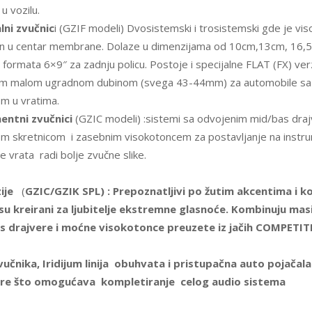
u vozilu.
lni zvučnic
i (GZIF modeli) Dvosistemski i trosistemski gde je vi
an u centar membrane. Dolaze u dimenzijama od 10cm,13cm, 16,
i formata 6×9″ za zadnju policu. Postoje i specijalne FLAT (FX) ver
om malom ugradnom dubinom (svega 43-44mm) za automobile sa 
m u vratima.
ntni zvučnici
(GZIC modeli) :sistemi sa odvojenim mid/bas dra
m skretnicom i zasebnim visokotoncem za postavljanje na instru
ve vrata radi bolje zvučne slike.
ije
(
GZIC/GZIK SPL)
: Prepoznatljivi po žutim akcentima i k
su kreirani za ljubitelje ekstremne glasnoće. Kombinuju masi
s drajvere i moćne visokotonce preuzete iz jačih COMPETITI
učnika, Iridijum linija obuhvata i pristupačna auto pojačala
re što omogućava kompletiranje celog audio sistema