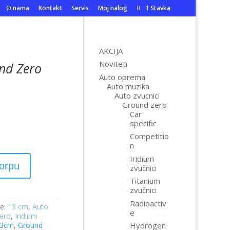
O nama
Kontakt
Servis
Moj nalog
1 Stavka
AKCIJA
Noviteti
und Zero
Auto oprema
Auto muzika
Auto zvucnici
Ground zero
Car
specific
Competitio
n
Iridium
korpu
zvučnici
Titanium
zvučnici
Radioactiv
je:
13 cm
,
Auto
e
ero
,
Iridium
13cm
,
Ground
Hydrogen