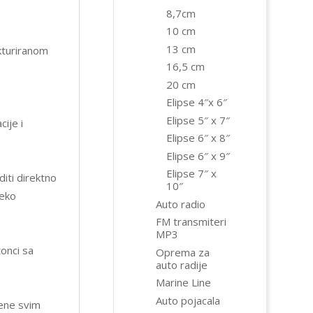
8,7cm
10 cm
13 cm
kturiranom
16,5 cm
20 cm
Elipse 4″x 6″
Elipse 5″ x 7″
ije i
Elipse 6″ x 8″
Elipse 6″ x 9″
Elipse 7″ x
diti direktno
10″
neko
Auto radio
FM transmiteri
MP3
onci sa
Oprema za
auto radije
Marine Line
Auto pojacala
đene svim