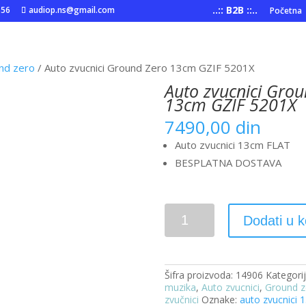
..:: B2B ::..
556
audiop.ns@gmail.com
Početna
nd zero
/ Auto zvucnici Ground Zero 13cm GZIF 5201X
Auto zvucnici Gro
13cm GZIF 5201X
7490,00
din
Auto zvucnici 13cm FLAT
BESPLATNA DOSTAVA
Auto
Dodati u 
zvucnici
Ground
Zero
13cm
GZIF
Šifra proizvoda:
14906
Kategori
5201X
muzika
,
Auto zvucnici
,
Ground z
količina
zvučnici
Oznake:
auto zvucnici 