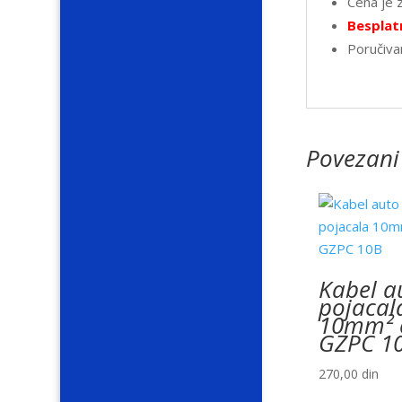
Cena je 
Besplatn
Poručiva
Povezani
Kabel a
pojacal
10mm² 
GZPC 1
270,00
din