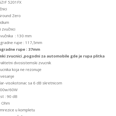
 GZIF 5201FX
čnici
Ground Zero
ridium
ki zvučnici
zvučnika : 130 mm
ugradne rupe : 117,5mm
ugradne rupe : 37mm
nki zvucnici ,pogodni za automobile gde je rupa plitka
valitetni dvosistemski zvucnik
ucnika koja ne rezonuje
vesanje
lar-visokotonac sa 6 dB skretnicom
 100w/60W
ost : 90 dB
 4 Ohm
 mrezice u kompletu