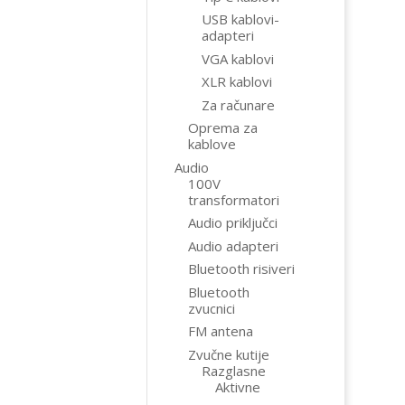
USB kablovi-
adapteri
VGA kablovi
XLR kablovi
Za računare
Oprema za
kablove
Audio
100V
transformatori
Audio priključci
Audio adapteri
Bluetooth risiveri
Bluetooth
zvucnici
FM antena
Zvučne kutije
Razglasne
Aktivne