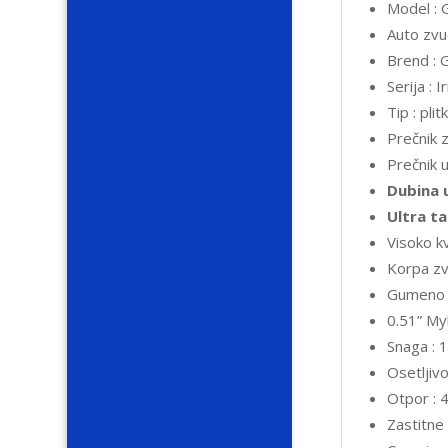
Model :
Auto zvu
Brend : 
Serija : I
Tip : plit
Prečnik 
Prečnik 
Dubina 
Ultra ta
Visoko k
Korpa zv
Gumeno 
0.51” My
Snaga :
Osetljiv
Otpor :
Zastitne