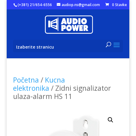
(+381) 21/654-6556
audiop.ns@gmail.com
0 Stavke
Izaberite stranicu
Početna
/
Kucna
elektronika
/ Zidni signalizator
ulaza-alarm HS 11