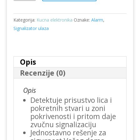
ulaza-
alarm
Kategorija:
Kucna elektronika
Oznake:
Alarm
,
HS
Signalizator ulaza
11
količina
Opis
Recenzije (0)
Opis
Detektuje prisustvo lica i
pokretnih stvari u zoni
pokrivenosti i pritom daje
zvučnu signalizaciju
Jednostavno rešenje za