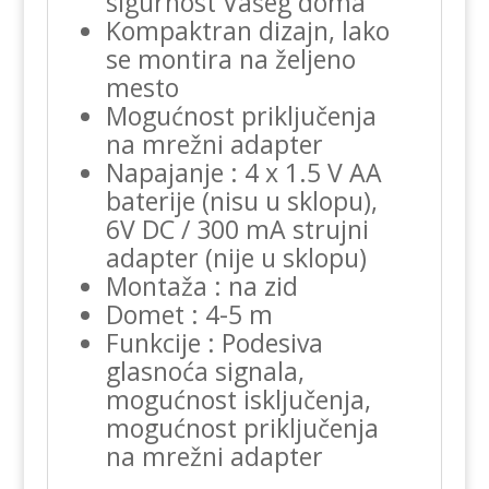
sigurnost Vašeg doma
Kompaktran dizajn, lako
se montira na željeno
mesto
Mogućnost priključenja
na mrežni adapter
Napajanje : 4 x 1.5 V AA
baterije (nisu u sklopu),
6V DC / 300 mA strujni
adapter (nije u sklopu)
Montaža : na zid
Domet : 4-5 m
Funkcije : Podesiva
glasnoća signala,
mogućnost isključenja,
mogućnost priključenja
na mrežni adapter