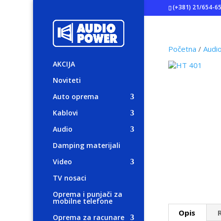
(+381) 21/654-6
Početna
/
Audi
AKCIJA
Noviteti
Auto oprema
Kablovi
Audio
Damping materijali
Video
TV nosaci
Oprema i punjači za
mobilne telefone
Opis
Oprema za racunare