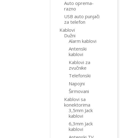
Auto oprema-
razno
USB auto punjači
za telefon
Kablovi
Dužni
Alarm kablovi
Antenski
kablovi
Kablovi za
zvučnike
Telefonski
Napojni
Širmovani
Kablovi sa
konektorima
3,5mm Jack
kablovi
6,3mm Jack
kablovi
Antenski TV