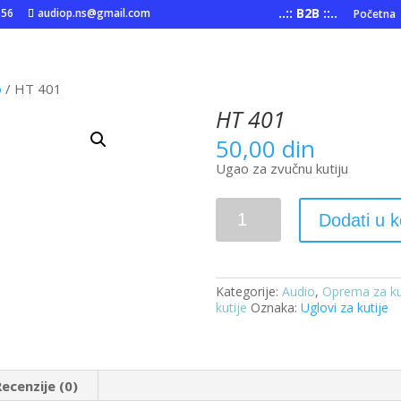
..:: B2B ::..
556
audiop.ns@gmail.com
Početna
o
/ HT 401
HT 401
50,00
din
Ugao za zvučnu kutiju
HT
Dodati u 
401
količina
Kategorije:
Audio
,
Oprema za ku
kutije
Oznaka:
Uglovi za kutije
Recenzije (0)