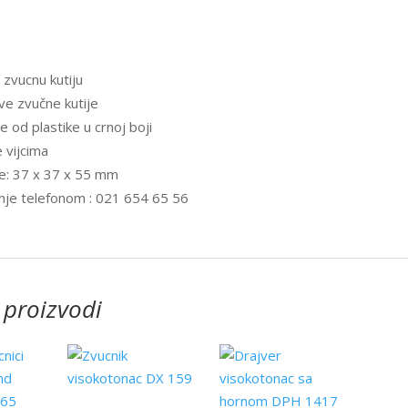
 zvucnu kutiju
ove zvučne kutije
e od plastike u crnoj boji
e vijcima
e: 37 x 37 x 55 mm
nje telefonom : 021 654 65 56
 proizvodi