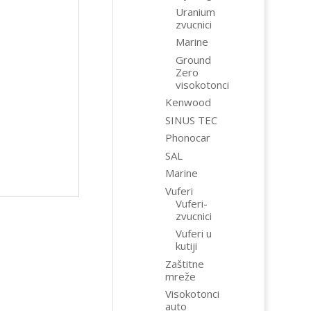
Uranium
zvucnici
Marine
Ground
Zero
visokotonci
Kenwood
SINUS TEC
Phonocar
SAL
Marine
Vuferi
Vuferi-
zvucnici
Vuferi u
kutiji
Zaštitne
mreže
Visokotonci
auto