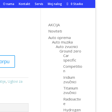
O nama
Kontakt
Servis
Moj nalog
0 Stavke
AKCIJA
Noviteti
Auto oprema
Auto muzika
Auto zvucnici
Ground zero
Car
specific
korpu
Competitio
n
Iridium
tije
,
Uglovi za
zvučnici
Titanium
zvučnici
Radioactiv
e
Hydrogen