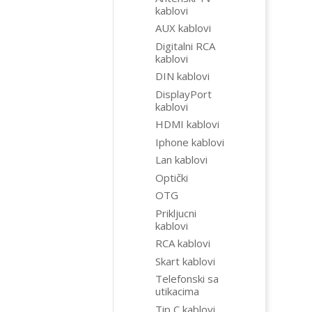
kablovi
AUX kablovi
Digitalni RCA
kablovi
DIN kablovi
DisplayPort
kablovi
HDMI kablovi
Iphone kablovi
Lan kablovi
Optički
OTG
Prikljucni
kablovi
RCA kablovi
Skart kablovi
Telefonski sa
utikacima
Tip C kablovi