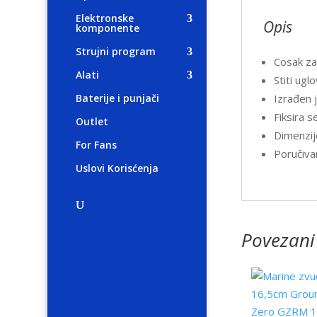
Elektronske
Opis
komponente
Strujni program
Cosak za
Alati
Stiti ugl
Izrađen j
Baterije i punjači
Fiksira s
Outlet
Dimenzij
For Fans
Poručiva
Uslovi Korisćenja
Povezani