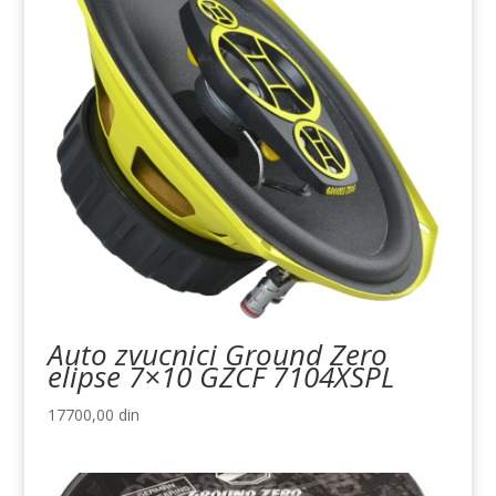
Auto zvucnici Ground Zero
elipse 7×10 GZCF 7104XSPL
17700,00
din