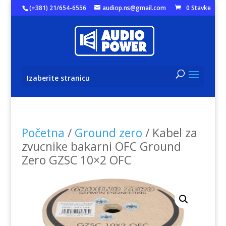
(+381) 21/654-6556
audiop.ns@gmail.com
0 Stavke
Izaberite stranicu
Početna
/
Ground zero
/ Kabel za
zvucnike bakarni OFC Ground
Zero GZSC 10×2 OFC