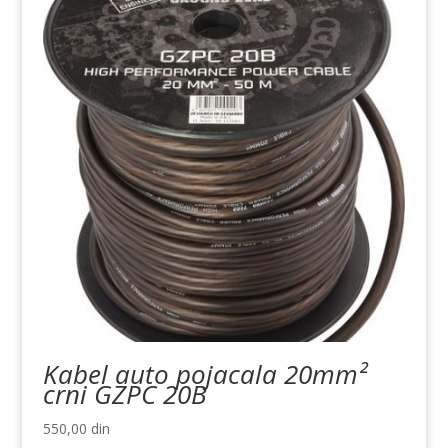
Kabel auto pojacala 20mm²
crni GZPC 20B
550,00
din