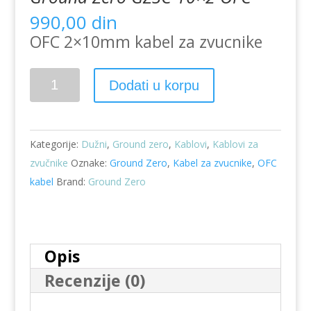
990,00
din
OFC 2×10mm kabel za zvucnike
Kabel
Dodati u korpu
za
zvucnike
bakarni
Kategorije:
Dužni
,
Ground zero
,
Kablovi
,
Kablovi za
OFC
zvučnike
Oznake:
Ground Zero
,
Kabel za zvucnike
,
OFC
Ground
kabel
Brand:
Ground Zero
Zero
GZSC
10×2
OFC
Opis
količina
Recenzije (0)