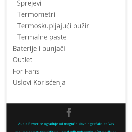
Sprejevi
Termometri
Termoskupljajući bužir
Termalne paste
Baterije i punjači
Outlet
For Fans
Uslovi Korisćenja
Audio Power se ograđuje od mogućih slovnih grešaka, te Vas
molimo da nas kontaktirate u vezi svih potrebnih informacija na