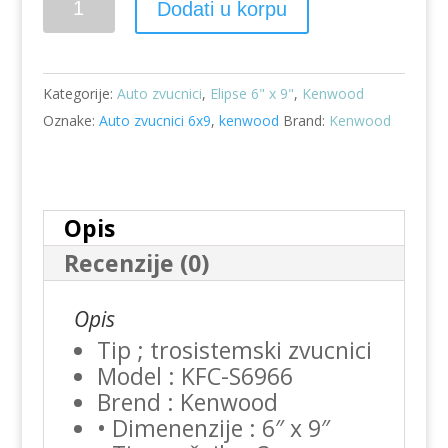
Dodati u korpu
zvucnici
Kenwood
elipse
Kategorije:
Auto zvucnici
,
Elipse 6" x 9"
,
Kenwood
6x9
Oznake:
Auto zvucnici 6x9
,
kenwood
Brand:
Kenwood
KFC-
S6966
količina
Opis
Recenzije (0)
Opis
Tip ; trosistemski zvucnici
Model : KFC-S6966
Brend : Kenwood
• Dimenenzije : 6″ x 9″