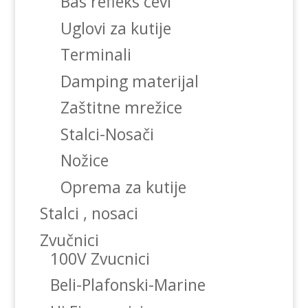
Bas refleks cevi
Uglovi za kutije
Terminali
Damping materijal
Zaštitne mrežice
Stalci-Nosači
Nožice
Oprema za kutije
Stalci , nosaci
Zvučnici
100V Zvucnici
Beli-Plafonski-Marine