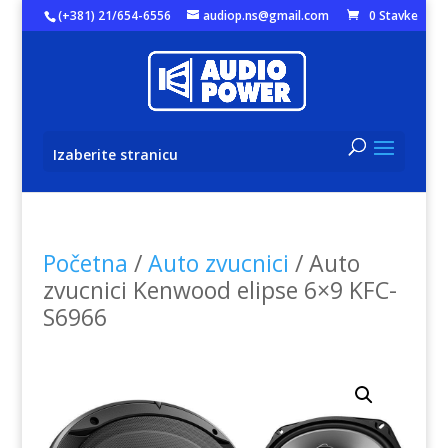
(+381) 21/654-6556
audiop.ns@gmail.com
0 Stavke
Izaberite stranicu
Početna
/
Auto zvucnici
/ Auto
zvucnici Kenwood elipse 6×9 KFC-
S6966