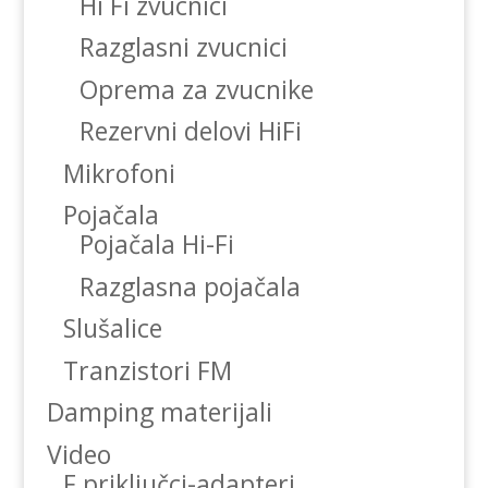
Hi Fi zvucnici
Razglasni zvucnici
Oprema za zvucnike
Rezervni delovi HiFi
Mikrofoni
Pojačala
Pojačala Hi-Fi
Razglasna pojačala
Slušalice
Tranzistori FM
Damping materijali
Video
F priključci-adapteri