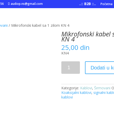
..:: B2B ::..
556
audiop.ns@gmail.com
Početna
ovani
/ Mikrofonski kabel sa 1 zilom KN 4
Mikrofonski kabel 
KN 4
25,00
din
KN4
Mikrofonski
Dodati u 
kabel
sa
1
zilom
KN
Kategorije:
Kablovi
,
Širmovani
O
4
Koaksijalni kablovi
,
signalni kabl
količina
kablovi