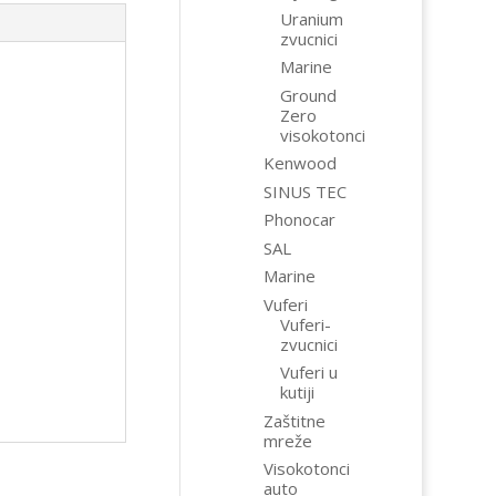
Uranium
zvucnici
Marine
Ground
Zero
visokotonci
Kenwood
SINUS TEC
Phonocar
SAL
Marine
Vuferi
Vuferi-
zvucnici
Vuferi u
kutiji
Zaštitne
mreže
Visokotonci
auto