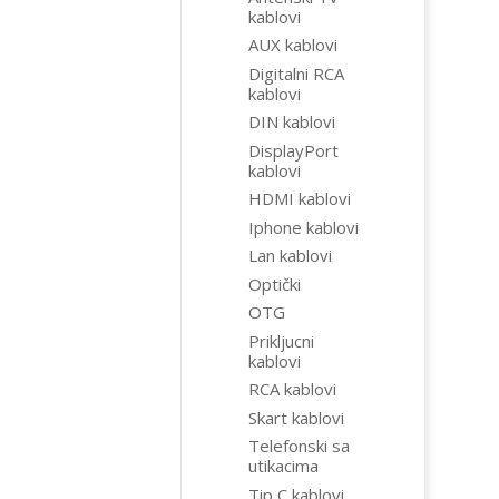
kablovi
AUX kablovi
Digitalni RCA
kablovi
DIN kablovi
DisplayPort
kablovi
HDMI kablovi
Iphone kablovi
Lan kablovi
Optički
OTG
Prikljucni
kablovi
RCA kablovi
Skart kablovi
Telefonski sa
utikacima
Tip C kablovi