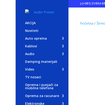
(+381) 21/654-6
AKCIJA
Početna
/
Širm
Noviteti
Auto oprema
Kablovi
Audio
Damping materijali
Video
TV nosaci
Oprema i punjači za
mobilne telefone
Oprema za racunare
Elektronske