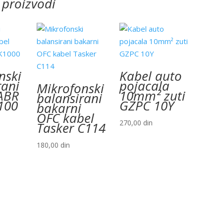
 proizvodi
nski
Kabel auto
rani
pojacala
Mikrofonski
ABR
10mm² zuti
balansirani
100
GZPC 10Y
bakarni
OFC kabel
270,00
din
Tasker C114
180,00
din