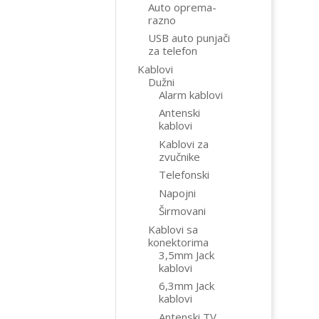
Auto oprema-
razno
USB auto punjači
za telefon
Kablovi
Dužni
Alarm kablovi
Antenski
kablovi
Kablovi za
zvučnike
Telefonski
Napojni
Širmovani
Kablovi sa
konektorima
3,5mm Jack
kablovi
6,3mm Jack
kablovi
Antenski TV