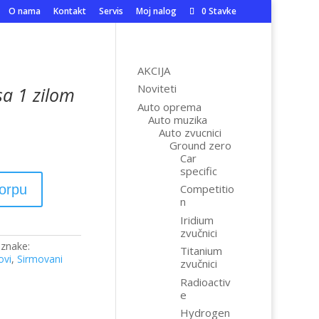
O nama
Kontakt
Servis
Moj nalog
0 Stavke
AKCIJA
Noviteti
sa 1 zilom
Auto oprema
Auto muzika
Auto zvucnici
Ground zero
Car
specific
korpu
Competitio
n
Iridium
zvučnici
znake:
Titanium
ovi
,
Sirmovani
zvučnici
Radioactiv
e
Hydrogen