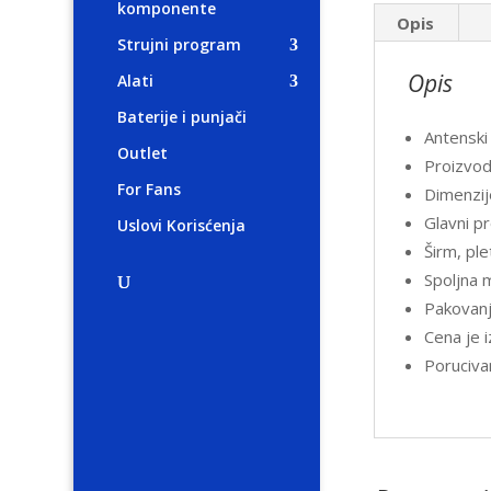
komponente
Opis
Strujni program
Opis
Alati
Baterije i punjači
Antenski
Outlet
Proizvod
For Fans
Dimenzij
Glavni p
Uslovi Korisćenja
Širm, pl
Spoljna 
Pakovanj
Cena je 
Poruciva