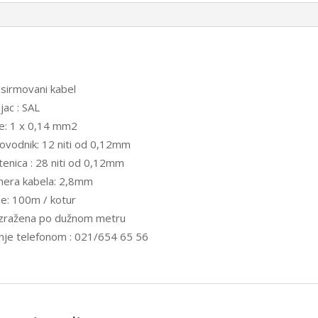
 sirmovani kabel
jac : SAL
e: 1 x 0,14 mm2
rovodnik: 12 niti od 0,12mm
etenica : 28 niti od 0,12mm
mera kabela: 2,8mm
e: 100m / kotur
izražena po dužnom metru
nje telefonom : 021/654 65 56