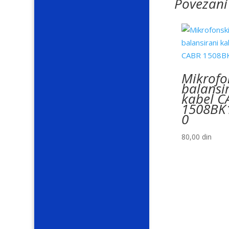
Povezani
Mikrofo
balansi
kabel C
1508BK
0
80,00
din