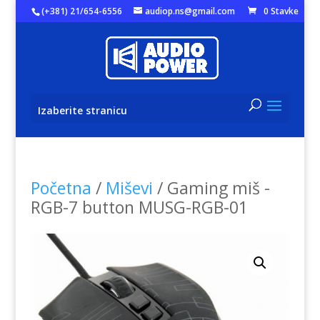
(+381) 21/654-6556
audiop.ns@gmail.com
0 Stavke
Izaberite stranicu
Početna
/
Miševi
/ Gaming miš -
RGB-7 button MUSG-RGB-01