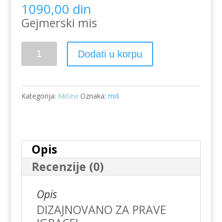
1090,00
din
Gejmerski mis
Gaming
Dodati u korpu
miš
-
RGB-
Kategorija:
Miševi
Oznaka:
miš
7
button
MUSG-
RGB-
Opis
01
Recenzije (0)
količina
Opis
DIZAJNOVANO ZA PRAVE