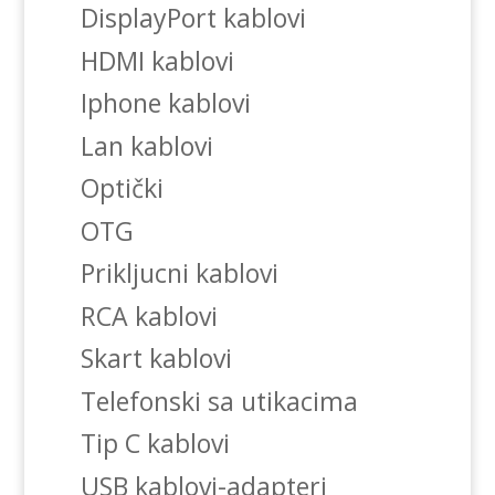
DisplayPort kablovi
HDMI kablovi
Iphone kablovi
Lan kablovi
Optički
OTG
Prikljucni kablovi
RCA kablovi
Skart kablovi
Telefonski sa utikacima
Tip C kablovi
USB kablovi-adapteri