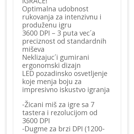
IGRACE!
Optimalna udobnost
rukovanja za intenzivnu i
produženu igru
3600 DPI – 3 puta vec´a
preciznost od standardnih
miševa
Neklizajuc´i gumirani
ergonomski dizajn
LED pozadinsko osvetljenje
koje menja boju za
impresivno iskustvo igranja
-Žicani miš za igre sa 7
tastera i rezolucijom od
3600 DPI
-Dugme za brzi DPI (1200-