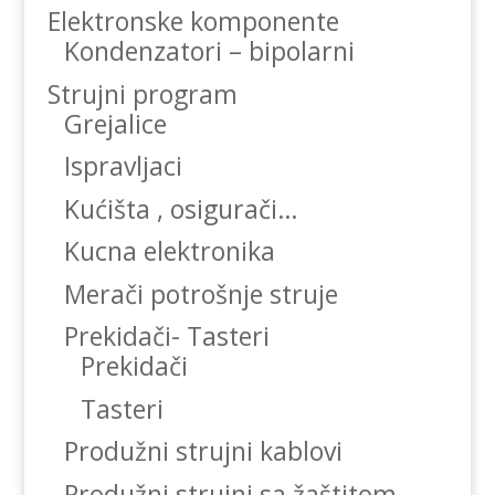
Elektronske komponente
Kondenzatori – bipolarni
Strujni program
Grejalice
Ispravljaci
Kućišta , osigurači…
Kucna elektronika
Merači potrošnje struje
Prekidači- Tasteri
Prekidači
Tasteri
Produžni strujni kablovi
Produžni strujni sa žaštitom