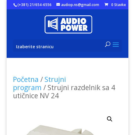
(+381) 21/654-6556
audiop.ns@gmail.com
0 Stavke
Izaberite stranicu
Početna
/
Strujni
program
/ Strujni razdelnik sa 4
utičnice NV 24