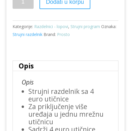
Dodati u korpu
razdelnik
sa
4
Kategorije:
Razdelnici - lopovi
,
Strujni program
Oznaka:
utičnice
Strujni razdelnik
Brand:
Prosto
NV
24
količina
Opis
Opis
Strujni razdelnik sa 4
euro utičnice
Za priključenje više
uređaja u jednu mrežnu
utičnicu
Sadrži 4 euro utičnice