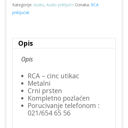
Kategorije:
Audio
,
Audio priključci
Oznaka:
RCA
11G
priključak
količina
Opis
Opis
RCA – cinc utikac
Metalni
Crni prsten
Kompletno pozlaćen
Porucivanje telefonom :
021/654 65 56