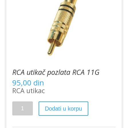
RCA utikač pozlata RCA 11G
95,00
din
RCA utikac
RCA
Dodati u korpu
utikač
pozlata
RCA