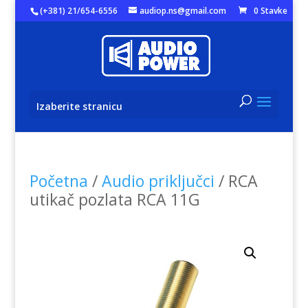
(+381) 21/654-6556
audiop.ns@gmail.com
0 Stavke
Izaberite stranicu
Početna
/
Audio priključci
/ RCA
utikač pozlata RCA 11G