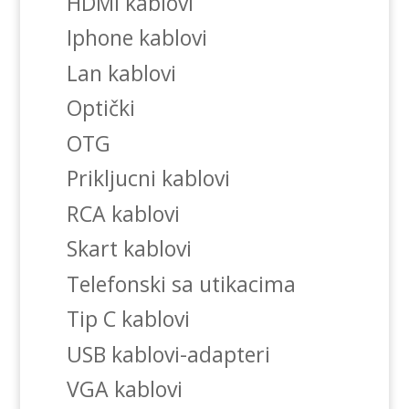
HDMI kablovi
Iphone kablovi
Lan kablovi
Optički
OTG
Prikljucni kablovi
RCA kablovi
Skart kablovi
Telefonski sa utikacima
Tip C kablovi
USB kablovi-adapteri
VGA kablovi