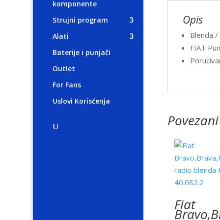
komponente
Opis
Strujni program
Blenda /
Alati
FIAT Pun
Baterije i punjači
Poruciva
Outlet
For Fans
Uslovi Korisćenja
Povezani
Fiat
Bravo,B