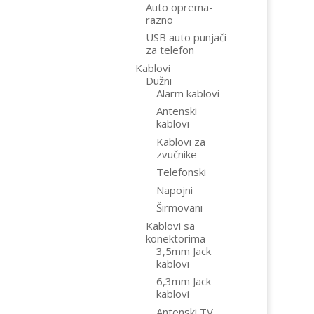
Auto oprema-
razno
USB auto punjači
za telefon
Kablovi
Dužni
Alarm kablovi
Antenski
kablovi
Kablovi za
zvučnike
Telefonski
Napojni
Širmovani
Kablovi sa
konektorima
3,5mm Jack
kablovi
6,3mm Jack
kablovi
Antenski TV