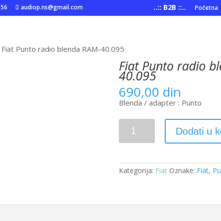
..:: B2B ::..
556
audiop.ns@gmail.com
Početna
 Fiat Punto radio blenda RAM-40.095
Fiat Punto radio b
40.095
690,00
din
Blenda / adapter : Punto
Fiat
Dodati u 
Punto
radio
blenda
RAM-
40.095
Kategorija:
Fiat
Oznake:
Fiat
,
Pu
količina