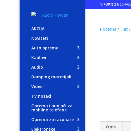
(+381) 21/654-6
AKCIJA
Početna
/
Fiat
/
Noviteti
Auto oprema
Kablovi
Audio
Damping materijali
Video
TV nosaci
Oprema i punjači za
mobilne telefone
Oprema za racunare
Opis
Elektronske