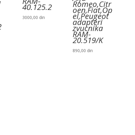
RAM-
a
Romeo,Citr
40.125.2
oen,Fiat,Op
el,Peugeot
3000,00
din
adapteri
2
zvucnika
RAM-
20.519/K
890,00
din