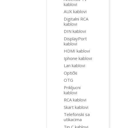
kablovi
AUX kablovi
Digitalni RCA
kablovi
DIN kablovi
DisplayPort
kablovi
HDMI kablovi
Iphone kablovi
Lan kablovi
Optički
OTG
Prikljucni
kablovi
RCA kablovi
Skart kablovi
Telefonski sa
utikacima
Tip C kablovi