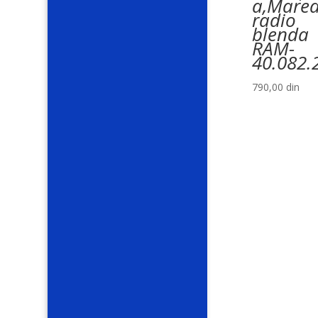
a,Mare
radio
blenda
RAM-
40.082.
790,00
din