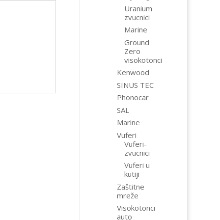
Uranium
zvucnici
Marine
Ground
Zero
visokotonci
Kenwood
SINUS TEC
Phonocar
SAL
Marine
Vuferi
Vuferi-
zvucnici
Vuferi u
kutiji
Zaštitne
mreže
Visokotonci
auto