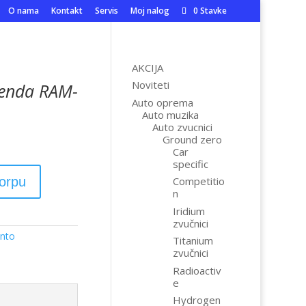
O nama
Kontakt
Servis
Moj nalog
0 Stavke
AKCIJA
Noviteti
lenda RAM-
Auto oprema
Auto muzika
Auto zvucnici
Ground zero
Car
specific
korpu
Competitio
n
Iridium
zvučnici
nto
Titanium
zvučnici
Radioactiv
e
Hydrogen