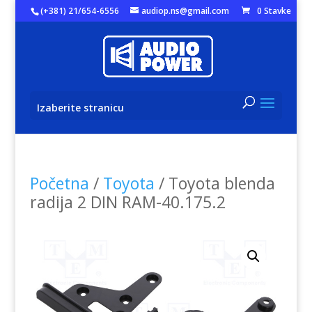
(+381) 21/654-6556
audiop.ns@gmail.com
0 Stavke
Izaberite stranicu
Početna
/
Toyota
/ Toyota blenda
radija 2 DIN RAM-40.175.2