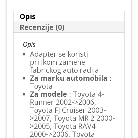
40.175.2
količina
Opis
Recenzije (0)
Opis
Adapter se koristi
prilikom zamene
fabrickog auto radija
Za marku automobila
:
Toyota
Za modele
: Toyota 4-
Runner 2002->2006,
Toyota FJ Cruiser 2003-
>2007, Toyota MR 2 2000-
>2005, Toyota RAV4
2000->2006, Toyota