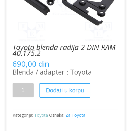
Toyota blenda radija 2 DIN RAM-
40.175.2
690,00
din
Blenda / adapter : Toyota
Toyota
Dodati u korpu
blenda
radija
2
Kategorija:
Toyota
Oznaka:
Za Toyota
DIN
RAM-