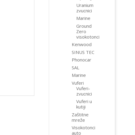
Uranium
zvucnici
Marine
Ground
Zero
visokotonci
Kenwood
SINUS TEC
Phonocar
SAL
Marine
Vuferi
Vuferi-
zvucnici
Vuferi u
kutiji
Zaštitne
mreže
Visokotonci
auto