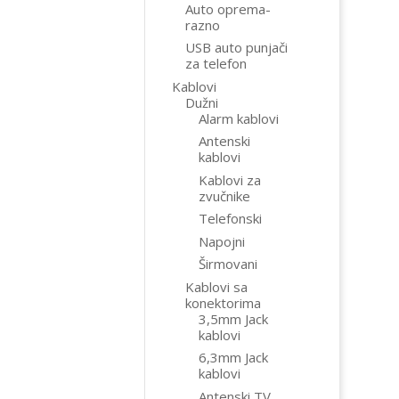
Auto oprema-
razno
USB auto punjači
za telefon
Kablovi
Dužni
Alarm kablovi
Antenski
kablovi
Kablovi za
zvučnike
Telefonski
Napojni
Širmovani
Kablovi sa
konektorima
3,5mm Jack
kablovi
6,3mm Jack
kablovi
Antenski TV