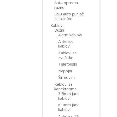
Auto oprema-
razno
USB auto punjači
za telefon
Kablovi
Dužni
Alarm kablovi
Antenski
kablovi
Kablovi za
zvučnike
Telefonski
Napojni
Širmovani
Kablovi sa
konektorima
3,5mm Jack
kablovi
6,3mm Jack
kablovi
Antenski TV