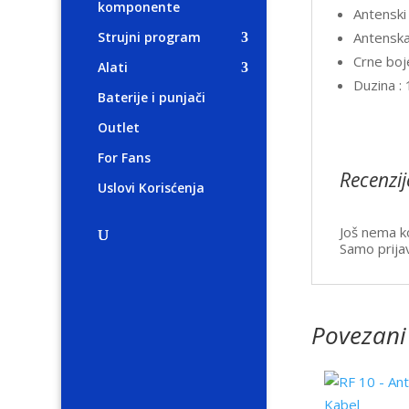
komponente
Antenski
Antenska
Strujni program
Crne boj
Alati
Duzina :
Baterije i punjači
Outlet
For Fans
Recenzij
Uslovi Korisćenja
Još nema k
Samo prijav
Povezani