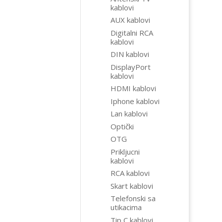
kablovi
AUX kablovi
Digitalni RCA
kablovi
DIN kablovi
DisplayPort
kablovi
HDMI kablovi
Iphone kablovi
Lan kablovi
Optički
OTG
Prikljucni
kablovi
RCA kablovi
Skart kablovi
Telefonski sa
utikacima
Tip C kablovi