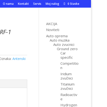
O nama
Kontakt
Servis
Moj nalog
0 Stavke
AKCIJA
Noviteti
 RF-1
Auto oprema
Auto muzika
Auto zvucnici
Ground zero
Car
specific
Oznaka:
Antenski
Competitio
n
Iridium
zvučnici
Titanium
zvučnici
Radioactiv
e
Hydrogen