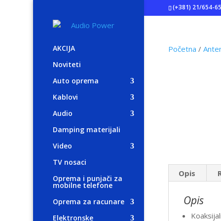
(+381) 21/654-6
AKCIJA
Početna
/
Anten
Noviteti
Auto oprema
Kablovi
Audio
Damping materijali
Video
TV nosaci
Opis
Oprema i punjači za
mobilne telefone
Opis
Oprema za racunare
Koaksijal
Elektronske