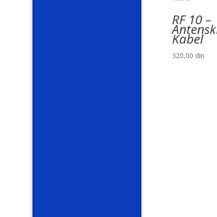
RF 10 –
Antensk
Kabel
320,00
din