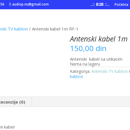
..:: B2B ::..
556
audiop.ns@gmail.com
Početna
ski TV kablovi
/ Antenski kabel 1m RF-1
Antenski kabel 1m
150,00
din
Antenski kabel sa utikacim
Nema na lageru
Kategorija:
Antenski TV kablovi
kablovi
Recenzije (0)
ni kabel