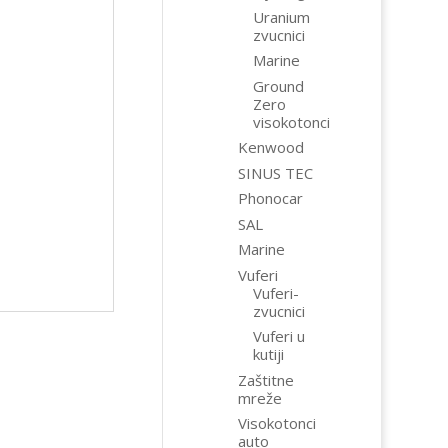
Uranium
zvucnici
Marine
Ground
Zero
visokotonci
Kenwood
SINUS TEC
Phonocar
SAL
Marine
Vuferi
Vuferi-
zvucnici
Vuferi u
kutiji
Zaštitne
mreže
Visokotonci
auto