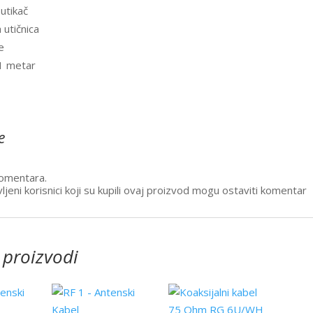
 utikač
 utičnica
e
 1 metar
e
omentara.
ljeni korisnici koji su kupili ovaj proizvod mogu ostaviti komentar
 proizvodi