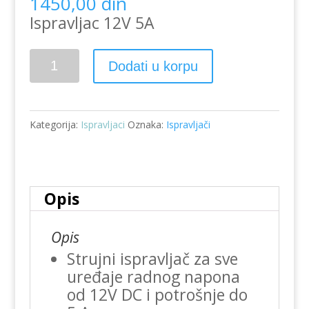
1450,00
din
Ispravljac 12V 5A
Ispravljac
Dodati u korpu
adapter
12V
5A
Kategorija:
Ispravljaci
Oznaka:
Ispravljači
PSA-
12/5HD
količina
Opis
Opis
Strujni ispravljač za sve
uređaje radnog napona
od 12V DC i potrošnje do