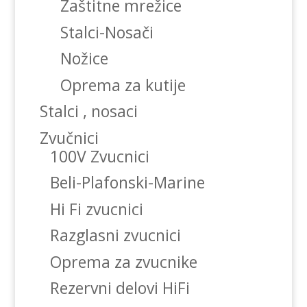
Zaštitne mrežice
Stalci-Nosači
Nožice
Oprema za kutije
Stalci , nosaci
Zvučnici
100V Zvucnici
Beli-Plafonski-Marine
Hi Fi zvucnici
Razglasni zvucnici
Oprema za zvucnike
Rezervni delovi HiFi