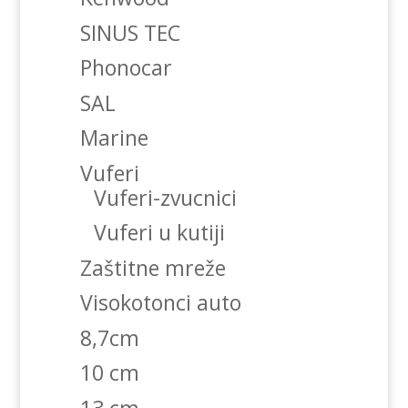
SINUS TEC
Phonocar
SAL
Marine
Vuferi
Vuferi-zvucnici
Vuferi u kutiji
Zaštitne mreže
Visokotonci auto
8,7cm
10 cm
13 cm