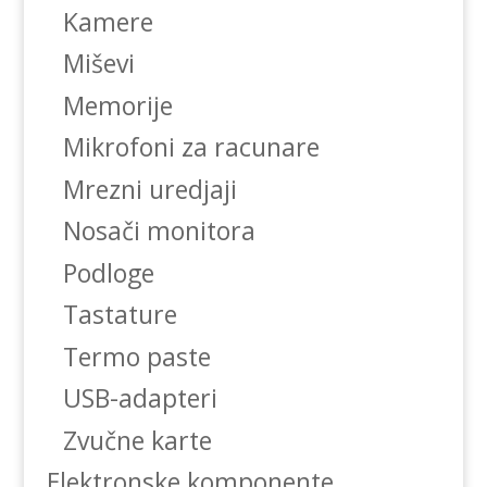
Kamere
Miševi
Memorije
Mikrofoni za racunare
Mrezni uredjaji
Nosači monitora
Podloge
Tastature
Termo paste
USB-adapteri
Zvučne karte
Elektronske komponente