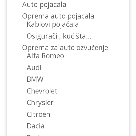
Auto pojacala
Oprema auto pojacala
Kablovi pojačala
Osigurači , kućišta…
Oprema za auto ozvučenje
Alfa Romeo
Audi
BMW
Chevrolet
Chrysler
Citroen
Dacia