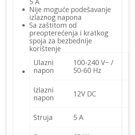
5 A
Nije moguće podešavanje
izlaznog napona
Sa zaštitom od
preopterećenja i kratkog
spoja za bezbednije
korištenje
Ulazni
100-240 V~ /
napon
50-60 Hz
Izlazni
12V DC
napon
Struja
5 A