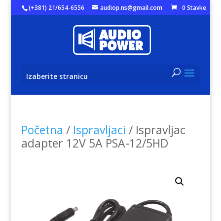
(+381) 21/654-6556
audiop.ns@gmail.com
0 Stavke
Izaberite stranicu
Početna
/
Ispravljaci
/ Ispravljac
adapter 12V 5A PSA-12/5HD