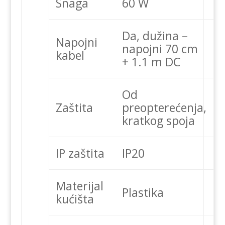
Snaga
60 W
Da, dužina –
Napojni
napojni 70 cm
kabel
+ 1.1 m DC
Od
Zaštita
preopterećenja,
kratkog spoja
IP zaštita
IP20
Materijal
Plastika
kućišta