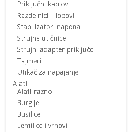
Priključni kablovi
Razdelnici – lopovi
Stabilizatori napona
Strujne utičnice
Strujni adapter priključci
Tajmeri
Utikač za napajanje
Alati
Alati-razno
Burgije
Busilice
Lemilice i vrhovi