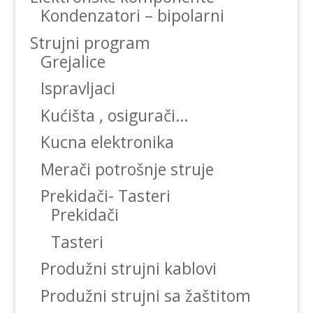
Kondenzatori – bipolarni
Strujni program
Grejalice
Ispravljaci
Kućišta , osigurači…
Kucna elektronika
Merači potrošnje struje
Prekidači- Tasteri
Prekidači
Tasteri
Produžni strujni kablovi
Produžni strujni sa žaštitom