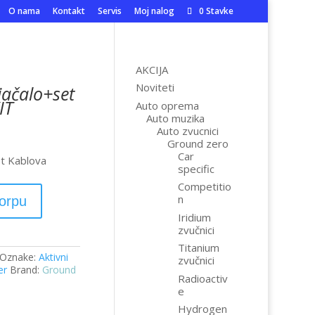
O nama
Kontakt
Servis
Moj nalog
0 Stavke
AKCIJA
Noviteti
jačalo+set
IT
Auto oprema
Auto muzika
Auto zvucnici
Ground zero
Car
et Kablova
specific
Competitio
n
korpu
Iridium
zvučnici
Titanium
Oznake:
Aktivni
zvučnici
er
Brand:
Ground
Radioactiv
e
Hydrogen