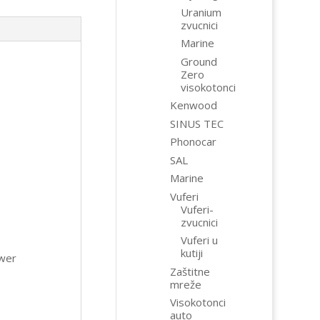
Uranium
zvucnici
Marine
Ground
Zero
visokotonci
Kenwood
SINUS TEC
Phonocar
SAL
Marine
Vuferi
Vuferi-
zvucnici
Vuferi u
kutiji
ower
Zaštitne
mreže
Visokotonci
auto