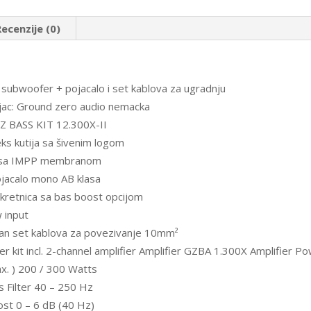
II
količina
Recenzije (0)
subwoofer + pojacalo i set kablova za ugradnju
ac: Ground zero audio nemacka
Z BASS KIT 12.300X-II
eks kutija sa šivenim logom
 sa IMPP membranom
jacalo mono AB klasa
skretnica sa bas boost opcijom
 input
an set kablova za povezivanje 10mm²
r kit incl. 2-channel amplifier Amplifier GZBA 1.300X Amplifier P
. ) 200 / 300 Watts
 Filter 40 – 250 Hz
st 0 – 6 dB (40 Hz)