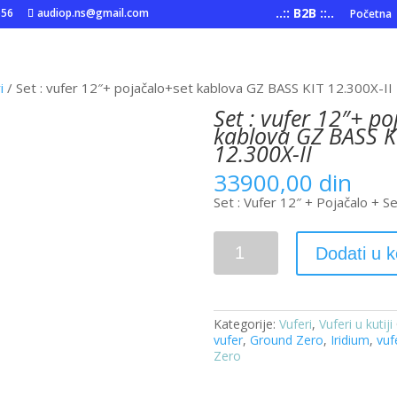
..:: B2B ::..
556
audiop.ns@gmail.com
Početna
i
/ Set : vufer 12″+ pojačalo+set kablova GZ BASS KIT 12.300X-II
Set : vufer 12″+ po
kablova GZ BASS K
12.300X-II
33900,00
din
Set : Vufer 12″ + Pojačalo + S
Set
Dodati u 
:
vufer
12"+
pojačalo+set
kablova
Kategorije:
Vuferi
,
Vuferi u kutiji
GZ
vufer
,
Ground Zero
,
Iridium
,
vuf
BASS
Zero
KIT
12.300X-