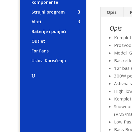
komponente
Opis
Strujni program
Alati
Opis
Baterije i punjači
Komplet 
Outlet
Prozvodj
For Fans
Model: G
Bas refl
Uslovi Korisćenja
12″ bas
300W po
Aktivna 
High low
Komplet
Subwoofe
(RMS/max
Low Pass
Bass Boo