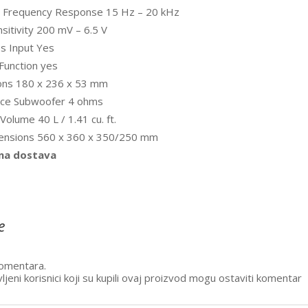
r Frequency Response 15 Hz – 20 kHz
nsitivity 200 mV – 6.5 V
s Input Yes
Function yes
ons 180 x 236 x 53 mm
ce Subwoofer 4 ohms
Volume 40 L / 1.41 cu. ft.
ensions 560 x 360 x 350/250 mm
na dostava
e
omentara.
ljeni korisnici koji su kupili ovaj proizvod mogu ostaviti komentar