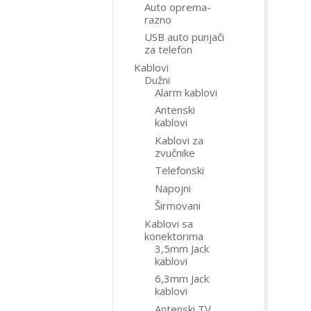
Auto oprema-
razno
USB auto punjači
za telefon
Kablovi
Dužni
Alarm kablovi
Antenski
kablovi
Kablovi za
zvučnike
Telefonski
Napojni
Širmovani
Kablovi sa
konektorima
3,5mm Jack
kablovi
6,3mm Jack
kablovi
Antenski TV