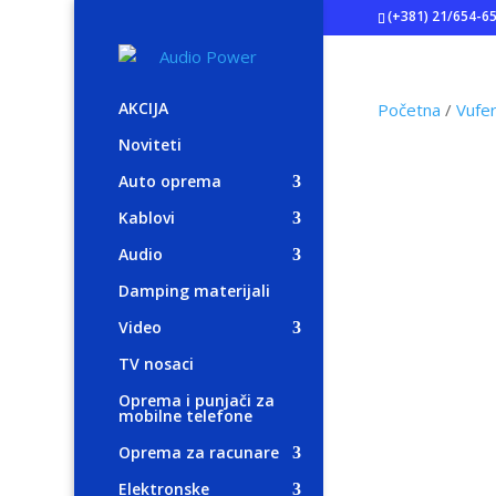
(+381) 21/654-6
AKCIJA
Početna
/
Vufer
Noviteti
Auto oprema
Kablovi
Audio
Damping materijali
Video
TV nosaci
Oprema i punjači za
mobilne telefone
Oprema za racunare
Elektronske