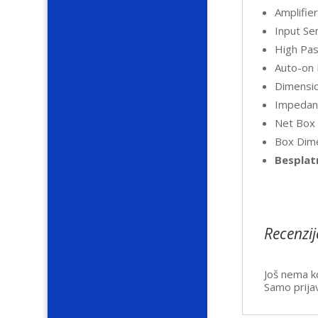
Amplifie
Input Se
High Pas
Auto-on 
Dimensi
Impedan
Net Box 
Box Dim
Besplat
Recenzij
Još nema k
Samo prijav