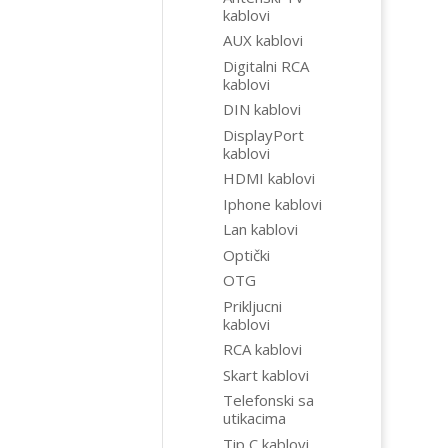
kablovi
AUX kablovi
Digitalni RCA
kablovi
DIN kablovi
DisplayPort
kablovi
HDMI kablovi
Iphone kablovi
Lan kablovi
Optički
OTG
Prikljucni
kablovi
RCA kablovi
Skart kablovi
Telefonski sa
utikacima
Tip C kablovi