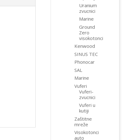
Uranium
zvucnici
Marine
Ground
Zero
visokotonci
Kenwood
SINUS TEC
Phonocar
SAL
Marine
Vuferi
Vuferi-
zvucnici
Vuferi u
kutiji
Zaštitne
mreže
Visokotonci
auto