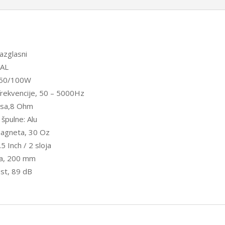
razglasni
SAL
150/100W
rekvencije, 50 – 5000Hz
sa,8 Ohm
 špulne: Alu
magneta, 30 Oz
5 Inch / 2 sloja
ja, 200 mm
ost, 89 dB