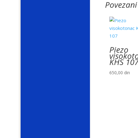
Povezani
Piezo
visokot
KHS 10
650,00
din