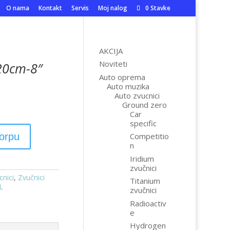
O nama
Kontakt
Servis
Moj nalog
0 Stavke
AKCIJA
Noviteti
 20cm-8″
Auto oprema
Auto muzika
Auto zvucnici
Ground zero
Car
specific
korpu
Competitio
n
Iridium
zvučnici
cnici
,
Zvučnici
Titanium
L
zvučnici
Radioactiv
e
Hydrogen