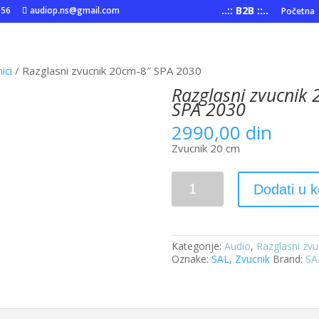
..:: B2B ::..
556
audiop.ns@gmail.com
Početna
ici
/ Razglasni zvucnik 20cm-8″ SPA 2030
Razglasni zvucnik
SPA 2030
2990,00
din
Zvucnik 20 cm
Razglasni
Dodati u 
zvucnik
20cm-
8"
SPA
2030
Kategorije:
Audio
,
Razglasni zvu
količina
Oznake:
SAL
,
Zvucnik
Brand:
SA