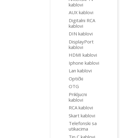
kablovi
AUX kablovi
Digitalni RCA
kablovi
DIN kablovi
DisplayPort
kablovi
HDMI kablovi
Iphone kablovi
Lan kablovi
Optički
OTG
Prikljucni
kablovi
RCA kablovi
Skart kablovi
Telefonski sa
utikacima
Tip C kablovi