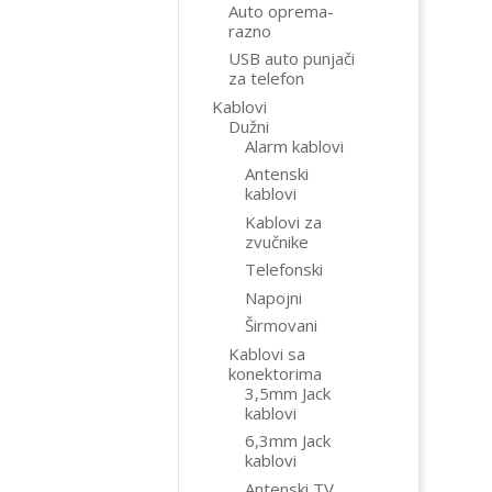
Auto oprema-
razno
USB auto punjači
za telefon
Kablovi
Dužni
Alarm kablovi
Antenski
kablovi
Kablovi za
zvučnike
Telefonski
Napojni
Širmovani
Kablovi sa
konektorima
3,5mm Jack
kablovi
6,3mm Jack
kablovi
Antenski TV