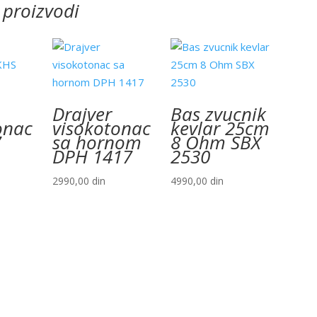
 proizvodi
Drajver
Bas zvucnik
onac
visokotonac
kevlar 25cm
7
sa hornom
8 Ohm SBX
DPH 1417
2530
2990,00
din
4990,00
din