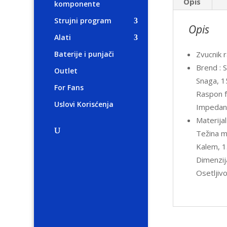
Opis
komponente
Strujni program
Opis
Alati
Zvucnik 
Baterije i punjači
Brend : 
Outlet
Snaga, 
For Fans
Raspon f
Uslovi Korisćenja
Impedan
Materijal
Težina 
Kalem, 1.
Dimenzi
Osetljiv