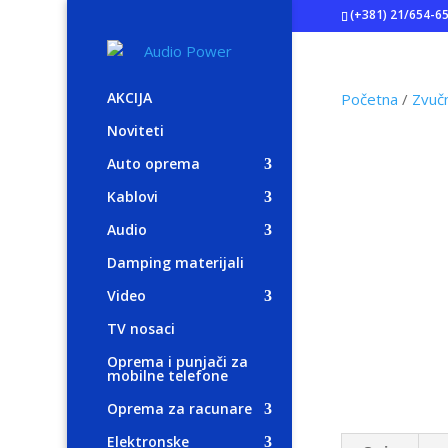
(+381) 21/654-6
AKCIJA
Početna
/
Zvučn
Noviteti
Auto oprema
Kablovi
Audio
Damping materijali
Video
TV nosaci
Oprema i punjači za
mobilne telefone
Oprema za racunare
Elektronske