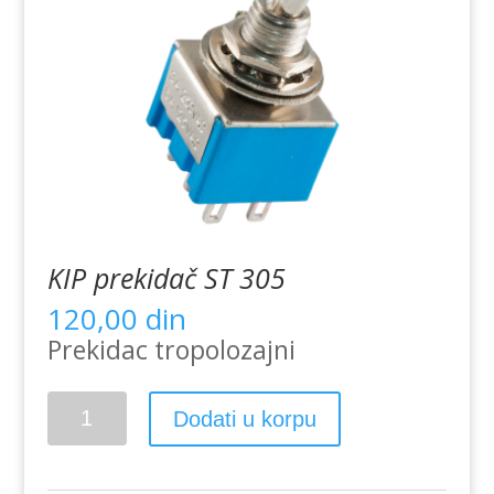
KIP prekidač ST 305
120,00
din
Prekidac tropolozajni
KIP
Dodati u korpu
prekidač
ST
305