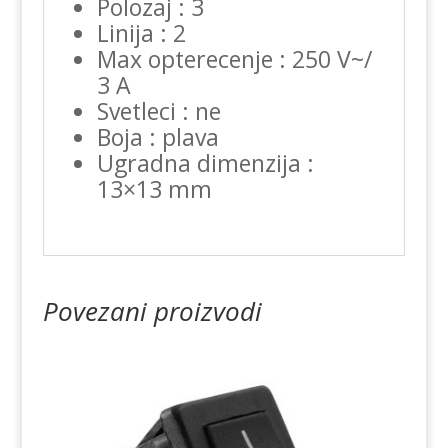
Polozaj : 3
Linija : 2
Max opterecenje : 250 V~/
3 A
Svetleci : ne
Boja : plava
Ugradna dimenzija :
13×13 mm
Povezani proizvodi