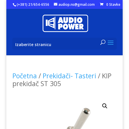
(+381) 21/654-6556
audiop.ns@gmail.com
0 Stavke
Izaberite stranicu
Početna
/
Prekidači- Tasteri
/ KIP
prekidač ST 305