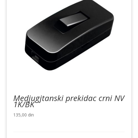
Medjugjtanski prekidac crni NV
1K/BK
135,00
din