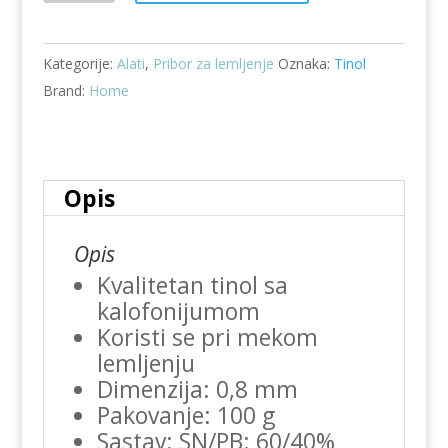
za
lemljenje-
Kategorije:
Alati
,
Pribor za lemljenje
Oznaka:
Tinol
Kalaj
Brand:
Home
SW
0,8/100
količina
Opis
Opis
Kvalitetan tinol sa
kalofonijumom
Koristi se pri mekom
lemljenju
Dimenzija: 0,8 mm
Pakovanje: 100 g
Sastav: SN/PB: 60/40%