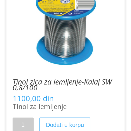
Tinol zica za lemljenje-Kalaj SW
0,8/100
1100,00
din
Tinol za lemljenje
Tinol
Dodati u korpu
zica