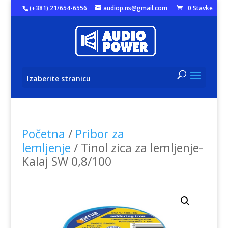
(+381) 21/654-6556
audiop.ns@gmail.com
0 Stavke
Izaberite stranicu
Početna
/
Pribor za
lemljenje
/ Tinol zica za lemljenje-
Kalaj SW 0,8/100