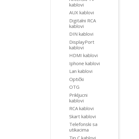
kablovi
AUX kablovi
Digitalni RCA
kablovi
DIN kablovi
DisplayPort
kablovi
HDMI kablovi
Iphone kablovi
Lan kablovi
Optički
OTG
Prikljucni
kablovi
RCA kablovi
Skart kablovi
Telefonski sa
utikacima
Tip C kablovi