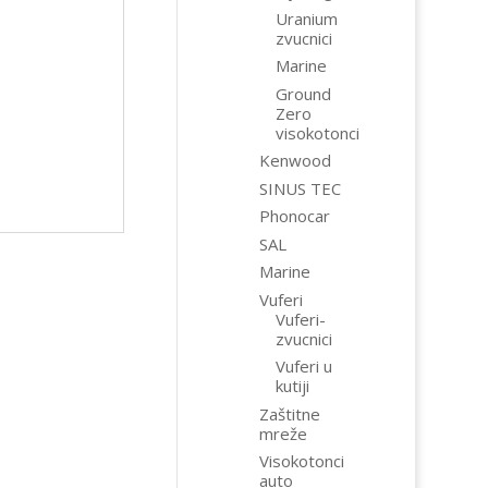
Uranium
zvucnici
Marine
Ground
Zero
visokotonci
Kenwood
SINUS TEC
Phonocar
SAL
Marine
Vuferi
Vuferi-
zvucnici
Vuferi u
kutiji
Zaštitne
mreže
Visokotonci
auto