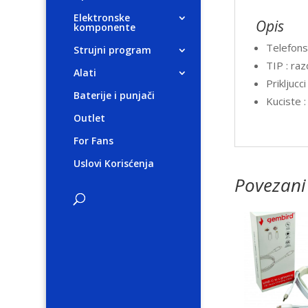
Elektronske
Opis
komponente
Telefonsk
Strujni program
TIP : raz
Alati
Prikljucc
Baterije i punjači
Kuciste :
Outlet
For Fans
Uslovi Korisćenja
Povezani