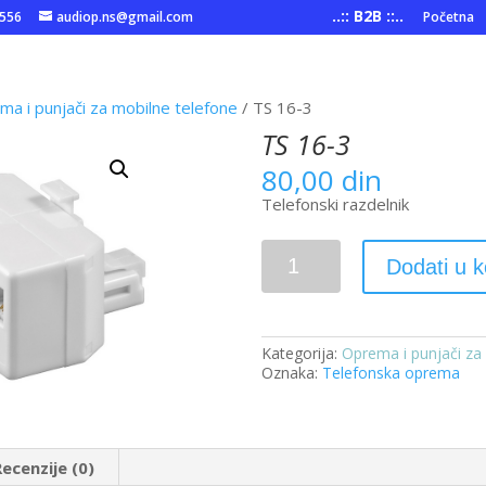
..:: B2B ::..
6556
audiop.ns@gmail.com
Početna
a i punjači za mobilne telefone
/ TS 16-3
TS 16-3
80,00
din
Telefonski razdelnik
TS
Dodati u 
16-
3
količina
Kategorija:
Oprema i punjači za
Oznaka:
Telefonska oprema
Recenzije (0)