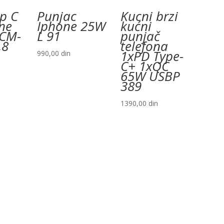
ip C
Punjac
Kucni brzi
ne
Iphone 25W
kućni
CM-
L 91
punjač
,8
telefona
1xPD Type-
990,00
din
C+ 1xQC
65W USBP
389
1390,00
din