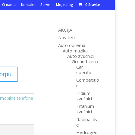
O nama
Kontakt
Servis
Moj nalog
0 Stavke
AKCIJA
Noviteti
Auto oprema
Auto muzika
Auto zvucnici
Ground zero
Car
specific
korpu
Competitio
n
Iridium
 mobilne telefone
zvučnici
Titanium
zvučnici
Radioactiv
e
Hydrogen