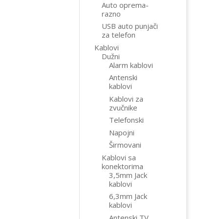
Auto oprema-
razno
USB auto punjači
za telefon
Kablovi
Dužni
Alarm kablovi
Antenski
kablovi
Kablovi za
zvučnike
Telefonski
Napojni
Širmovani
Kablovi sa
konektorima
3,5mm Jack
kablovi
6,3mm Jack
kablovi
Antenski TV