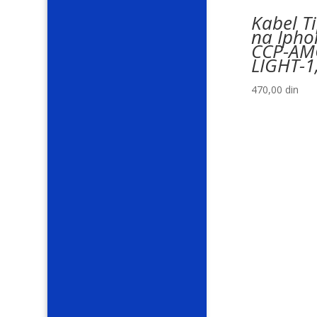
Kabel T
na Ipho
CCP-AM
LIGHT-1
470,00
din