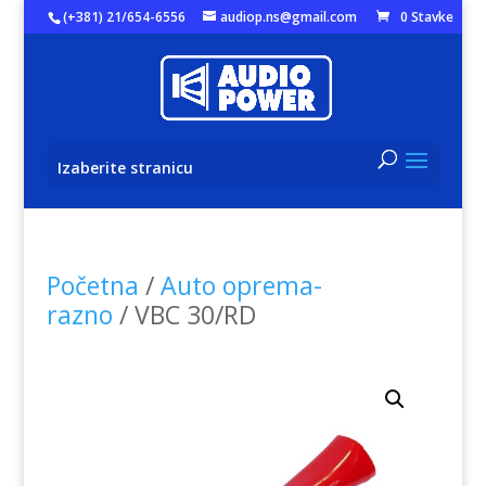
(+381) 21/654-6556
audiop.ns@gmail.com
0 Stavke
Izaberite stranicu
Početna
/
Auto oprema-
razno
/ VBC 30/RD