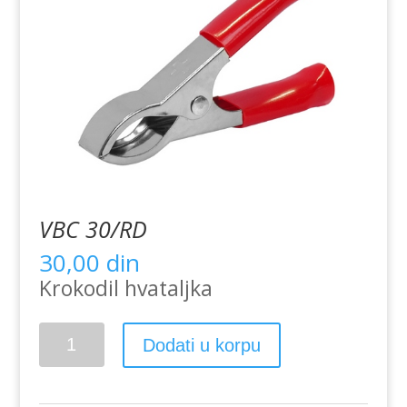
VBC 30/RD
30,00
din
Krokodil hvataljka
VBC
Dodati u korpu
30/RD
količina