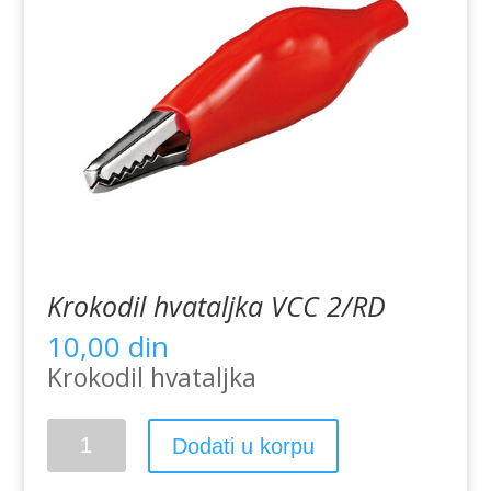
Krokodil hvataljka VCC 2/RD
10,00
din
Krokodil hvataljka
Krokodil
Dodati u korpu
hvataljka
VCC