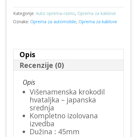
2/RD
Kategorije:
Auto oprema-razno
,
Oprema za kablove
količina
Oznake:
Oprema za automobile
,
Oprema za kablove
Opis
Recenzije (0)
Opis
Višenamenska krokodil
hvataljka – japanska
srednja
Kompletno izolovana
izvedba
Dužina : 45mm