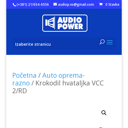
(+381) 21/654-6556
audiop.ns@gmail.com
0 Stavke
Izaberite stranicu
Početna
/
Auto oprema-
razno
/ Krokodil hvataljka VCC
2/RD