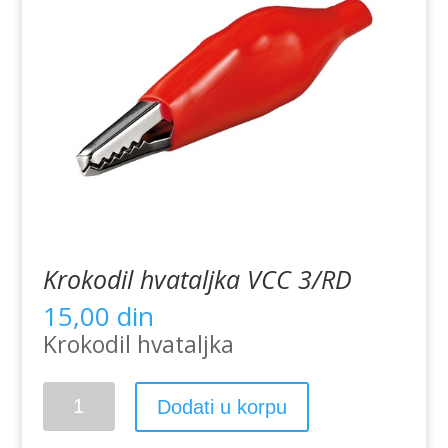
Krokodil hvataljka VCC 3/RD
15,00
din
Krokodil hvataljka
Krokodil
Dodati u korpu
hvataljka
VCC