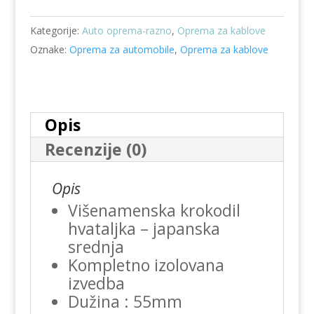
3/RD
Kategorije:
Auto oprema-razno
,
Oprema za kablove
količina
Oznake:
Oprema za automobile
,
Oprema za kablove
Opis
Recenzije (0)
Opis
Višenamenska krokodil
hvataljka – japanska
srednja
Kompletno izolovana
izvedba
Dužina : 55mm