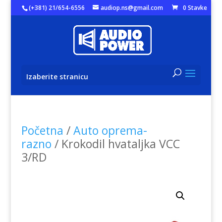
(+381) 21/654-6556
audiop.ns@gmail.com
0 Stavke
Izaberite stranicu
Početna
/
Auto oprema-
razno
/ Krokodil hvataljka VCC
3/RD