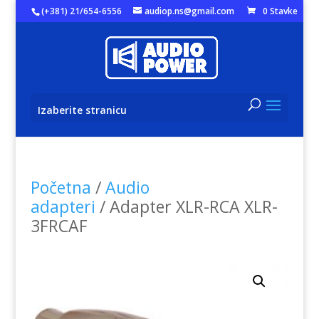
(+381) 21/654-6556
audiop.ns@gmail.com
0 Stavke
Izaberite stranicu
Početna
/
Audio
adapteri
/ Adapter XLR-RCA XLR-
3FRCAF