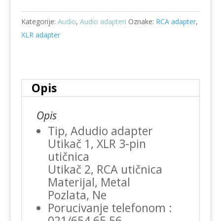
XLR-
Kategorije:
Audio
,
Audio adapteri
Oznake:
RCA adapter
,
3FRCAF
XLR adapter
količina
Opis
Opis
Tip, Adudio adapter
Utikač 1, XLR 3-pin
utičnica
Utikač 2, RCA utičnica
Materijal, Metal
Pozlata, Ne
Porucivanje telefonom :
021/654 65 56