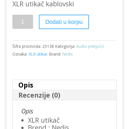
XLR utikač kablovski
XLR
Dodati u korpu
utikač
COTP15900BK
količina
Šifra proizvoda:
25138
Kategorija:
Audio priključci
Oznaka:
XLR utikac
Brand:
Nedis
Opis
Recenzije (0)
Opis
XLR utikač
Brend : Nedis