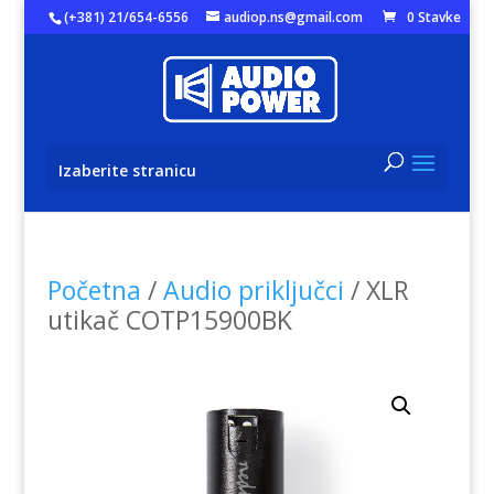
(+381) 21/654-6556
audiop.ns@gmail.com
0 Stavke
Izaberite stranicu
Početna
/
Audio priključci
/ XLR
utikač COTP15900BK