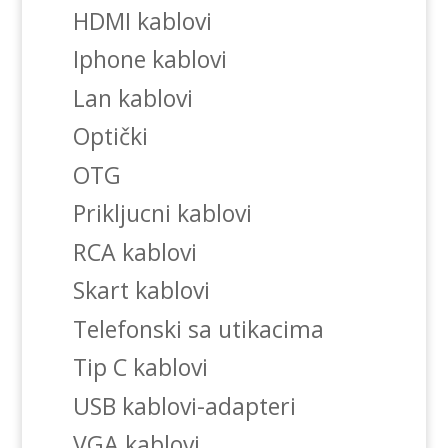
HDMI kablovi
Iphone kablovi
Lan kablovi
Optički
OTG
Prikljucni kablovi
RCA kablovi
Skart kablovi
Telefonski sa utikacima
Tip C kablovi
USB kablovi-adapteri
VGA kablovi