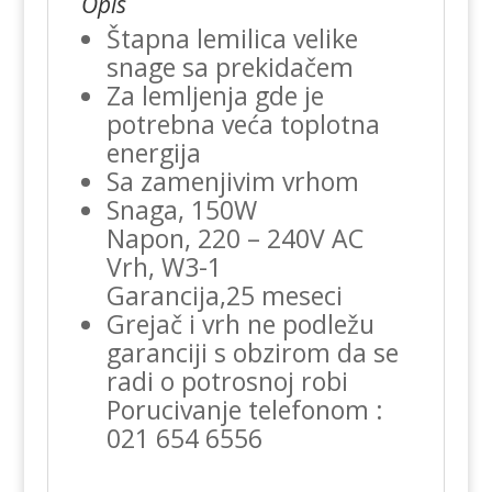
Opis
Štapna lemilica velike
snage sa prekidačem
Za lemljenja gde je
potrebna veća toplotna
energija
Sa zamenjivim vrhom
Snaga, 150W
Napon, 220 – 240V AC
Vrh, W3-1
Garancija,25 meseci
Grejač i vrh ne podležu
garanciji s obzirom da se
radi o potrosnoj robi
Porucivanje telefonom :
021 654 6556