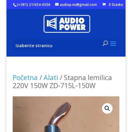
(+381) 21/654-6556
audiop.ns@gmail.com
0 Stavke
Izaberite stranicu
Početna
/
Alati
/ Stapna lemilica
220V 150W ZD-715L-150W