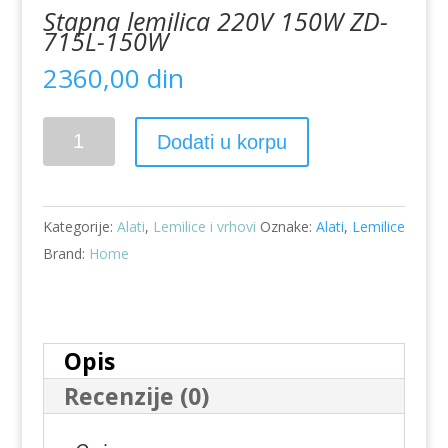
Stapna lemilica 220V 150W ZD-
715L-150W
2360,00
din
Stapna
Dodati u korpu
lemilica
220V
150W
Kategorije:
Alati
,
Lemilice i vrhovi
Oznake:
Alati
,
Lemilice
ZD-
Brand:
Home
715L-
150W
količina
Opis
Recenzije (0)