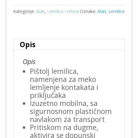
30/130W
Kategorije:
Alati
,
Lemilice i vrhovi
Oznake:
Alati
,
Lemilice
ZD-
80A
količina
Opis
Opis
Pištolj lemilica,
namenjena za meko
lemljenje kontakata i
priključaka
Izuzetno mobilna, sa
sigurnosnom plastičnom
navlakom za transport
Pritiskom na dugme,
aktivira se dopunski