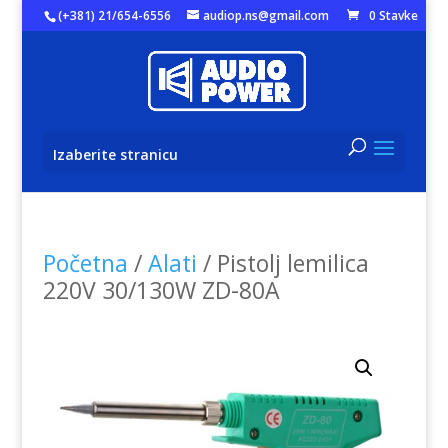
(+381) 21/654-6556
audiop.ns@gmail.com
0 Stavke
Izaberite stranicu
Početna
/
Alati
/ Pistolj lemilica
220V 30/130W ZD-80A