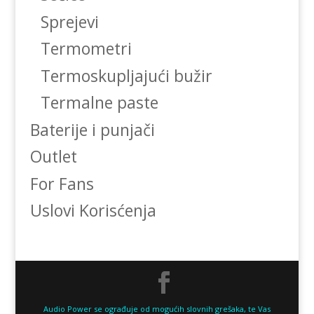
Sprejevi
Termometri
Termoskupljajući bužir
Termalne paste
Baterije i punjači
Outlet
For Fans
Uslovi Korisćenja
Audio Power se ograđuje od mogućih slovnih grešaka, te Vas