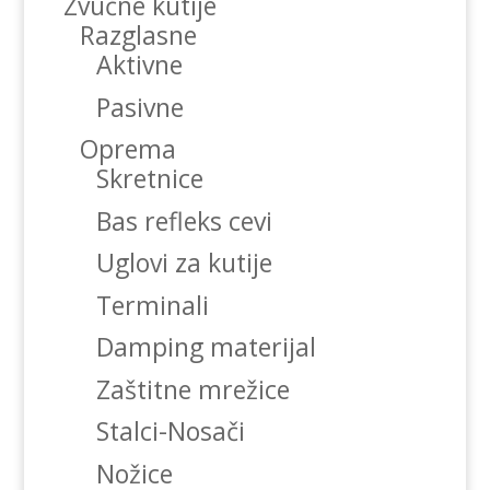
Zvučne kutije
Razglasne
Aktivne
Pasivne
Oprema
Skretnice
Bas refleks cevi
Uglovi za kutije
Terminali
Damping materijal
Zaštitne mrežice
Stalci-Nosači
Nožice