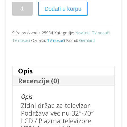
Zidni
Dodati u korpu
TV
nosač
WM-
Šifra proizvoda:
25934
Kategorije:
Noviteti
,
TV nosači
,
70T-
TV nosaci
Oznaka:
TV nosači
Brand:
Gembird
05
količina
Opis
Recenzije (0)
Opis
Zidni držac za televizor
Podržava vecinu 32″-70″
LCD / Plazma televizore