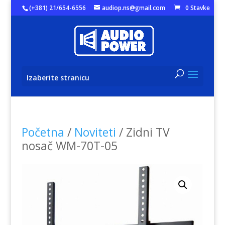
(+381) 21/654-6556
audiop.ns@gmail.com
0 Stavke
Izaberite stranicu
Početna
/
Noviteti
/ Zidni TV
nosač WM-70T-05