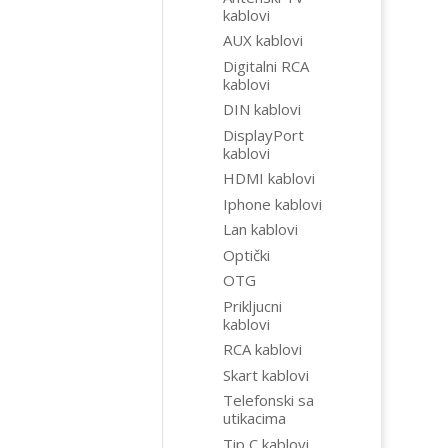
kablovi
AUX kablovi
Digitalni RCA
kablovi
DIN kablovi
DisplayPort
kablovi
HDMI kablovi
Iphone kablovi
Lan kablovi
Optički
OTG
Prikljucni
kablovi
RCA kablovi
Skart kablovi
Telefonski sa
utikacima
Tip C kablovi