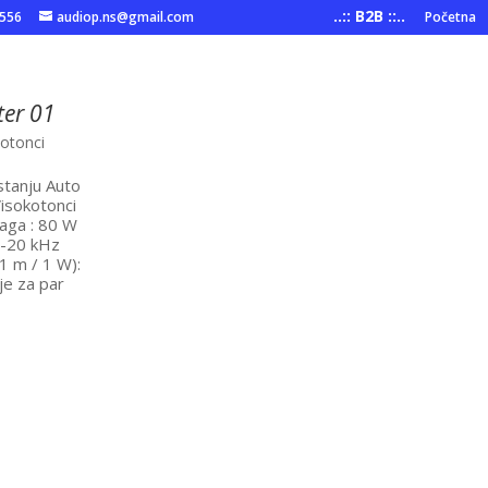
..:: B2B ::..
6556
audiop.ns@gmail.com
Početna
ter 01
otonci
 stanju Auto
Visokotonci
naga : 80 W
5-20 kHz
(1 m / 1 W):
je za par