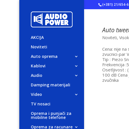
(+381) 21/654-
Auto twee
AKCIJA
Noviteti
,
Visok
Noviteti
Cena: nije na
zvucnici-par 
Auto oprema
Tip : Piezo S
Frekvencija :
Kablovi
Osetljivost : 
100 dB Cena 
Audio
zvučnika
Damping materijali
Video
TV nosaci
Oprema i punjači za
mobilne telefone
Oprema za racunare