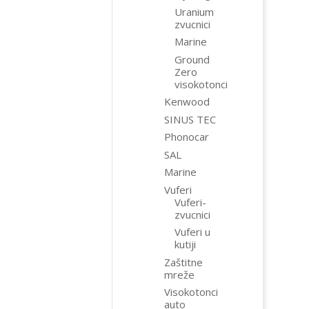
Uranium
zvucnici
Marine
Ground
Zero
visokotonci
Kenwood
SINUS TEC
Phonocar
SAL
Marine
Vuferi
Vuferi-
zvucnici
Vuferi u
kutiji
Zaštitne
mreže
Visokotonci
auto