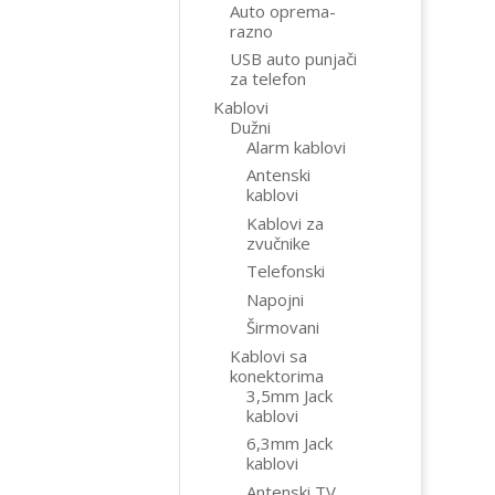
Auto oprema-
razno
USB auto punjači
za telefon
Kablovi
Dužni
Alarm kablovi
Antenski
kablovi
Kablovi za
zvučnike
Telefonski
Napojni
Širmovani
Kablovi sa
konektorima
3,5mm Jack
kablovi
6,3mm Jack
kablovi
Antenski TV