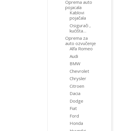
Oprema auto
pojacala
Kablovi
pojačala
Osigurači ,
kućišta…
Oprema za
auto ozvučenje
Alfa Romeo
Audi
BMW
Chevrolet
Chrysler
Citroen
Dacia
Dodge
Fiat
Ford
Honda
Hyundai