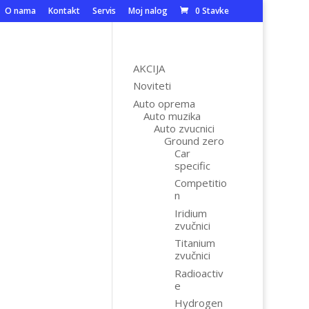
O nama
Kontakt
Servis
Moj nalog
0 Stavke
AKCIJA
Noviteti
Auto oprema
Auto muzika
Auto zvucnici
Ground zero
Car
specific
Competitio
n
Iridium
zvučnici
Titanium
zvučnici
Radioactiv
e
Hydrogen