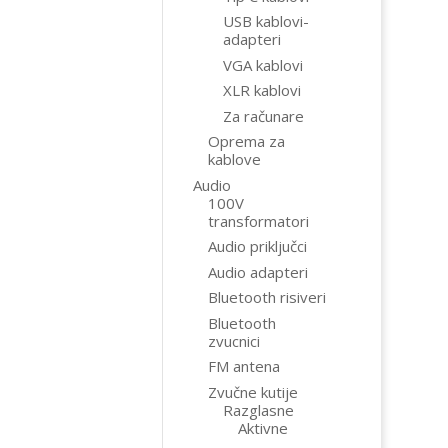
USB kablovi-
adapteri
VGA kablovi
XLR kablovi
Za računare
Oprema za
kablove
Audio
100V
transformatori
Audio priključci
Audio adapteri
Bluetooth risiveri
Bluetooth
zvucnici
FM antena
Zvučne kutije
Razglasne
Aktivne