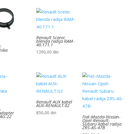
Renault Scenic
blenda radija RAM-
40.171.1
c
nika
1390,00
din
Renault AUX kabel
AUX-RENAULT.02
-
adapter
850,00
din
-AG-22
Fiat-Mazda-Nissan-
Opel-Renault-
Subaru kabel radija
ZRS-AS-47B