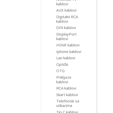
kablovi
AUX kablovi
Digitalni RCA
kablovi
DIN kablovi
DisplayPort
kablovi
HDMI kablovi
Iphone kablovi
Lan kablovi
Optički
OTG
Prikljucni
kablovi
RCA kablovi
Skart kablovi
Telefonski sa
utikacima
Tip C kablovi