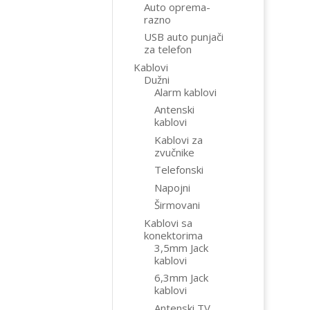
Auto oprema-
razno
USB auto punjači
za telefon
Kablovi
Dužni
Alarm kablovi
Antenski
kablovi
Kablovi za
zvučnike
Telefonski
Napojni
Širmovani
Kablovi sa
konektorima
3,5mm Jack
kablovi
6,3mm Jack
kablovi
Antenski TV