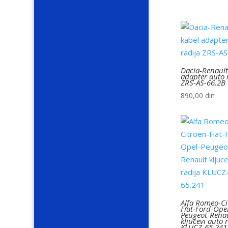
Dacia-Renault
adapter auto 
ZRS-AS-66.2B
890,00
din
Alfa Romeo-Ci
Fiat-Ford-Ope
Peugeot-Rena
kljucevi auto 
KLUCZ-65.241