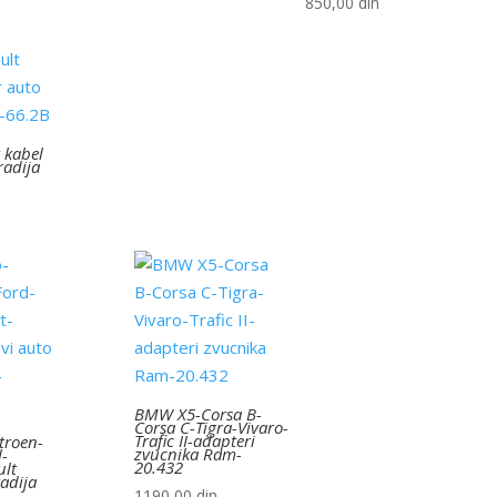
850,00
din
 kabel
radija
BMW X5-Corsa B-
Corsa C-Tigra-Vivaro-
Trafic II-adapteri
troen-
zvucnika Ram-
l-
20.432
ult
radija
1190,00
din