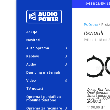
(+381) 21/654-6
Početna
/ Proi
Renault
AKCIJA
Prikaz 1–18 od 2
Noviteti
Auto oprema
Kablovi
Audio
Damping materijali
Video
TV nosaci
Dacia-Fiat-Ni
Opel-Renault-
Smart adapter
Oprema i punjači za
zvucnika RAM
mobilne telefone
20.497.2
1190,00
din
Oprema za racunare