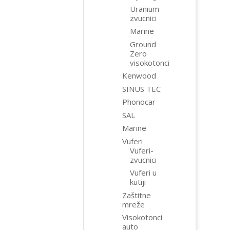
Uranium
zvucnici
Marine
Ground
Zero
visokotonci
Kenwood
SINUS TEC
Phonocar
SAL
Marine
Vuferi
Vuferi-
zvucnici
Vuferi u
kutiji
Zaštitne
mreže
Visokotonci
auto