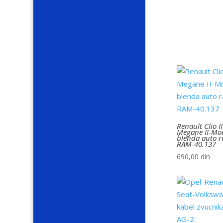
Renault Clio II
Megane II-Mo
blenda auto r
RAM-40.137
690,00
din