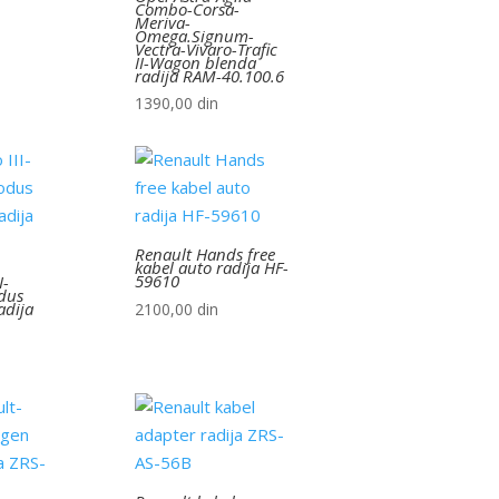
Combo-Corsa-
Meriva-
Omega.Signum-
Vectra-Vivaro-Trafic
II-Wagon blenda
radija RAM-40.100.6
1390,00
din
Renault Hands free
kabel auto radija HF-
59610
I-
dus
adija
2100,00
din