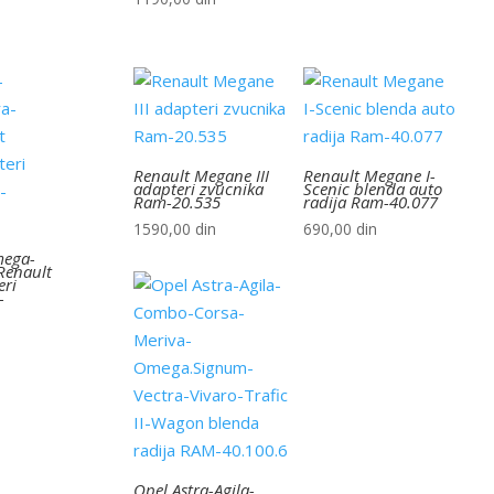
Renault Megane III
Renault Megane I-
adapteri zvucnika
Scenic blenda auto
Ram-20.535
radija Ram-40.077
1590,00
din
690,00
din
mega-
-Renault
eri
-
Opel Astra-Agila-