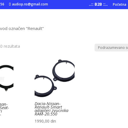
..:: B2B ::..
556
audiop.ns@gmail.com
Početna
zvod označen “Renault”
0 rezultata
Dacia-Nissan-
ssan-
Renault-Smart
Seat-
adapteri zvucnika
i
RAM-20.550
-
1990,00
din