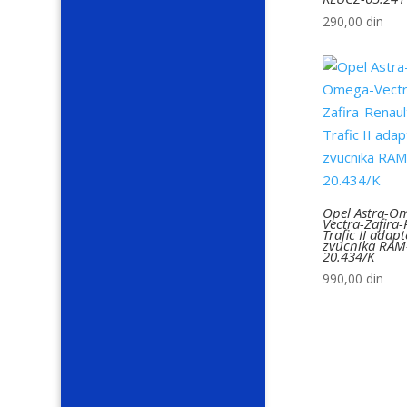
290,00
din
Opel Astra-O
Vectra-Zafira
Trafic II adapt
zvucnika RAM
20.434/K
990,00
din