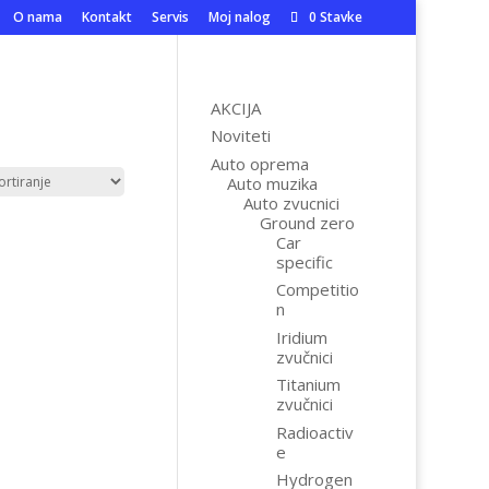
O nama
Kontakt
Servis
Moj nalog
0 Stavke
AKCIJA
Noviteti
Auto oprema
Auto muzika
Auto zvucnici
Ground zero
Car
specific
Competitio
n
Iridium
zvučnici
Titanium
zvučnici
Radioactiv
e
Hydrogen