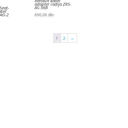
Renault kabel
adapter radija ZRS-
AS-56B
Seat-
abel
-AG-2
690,00
din
1
2
→