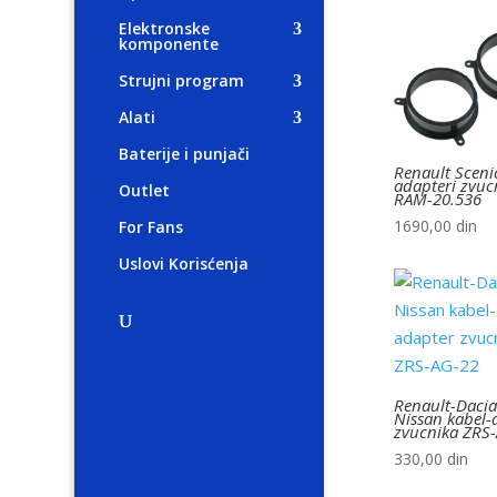
Elektronske
komponente
Strujni program
Alati
Baterije i punjači
Renault Sceni
adapteri zvuc
Outlet
RAM-20.536
1690,00
din
For Fans
Uslovi Korisćenja
Renault-Dacia
Nissan kabel-
zvucnika ZRS
330,00
din