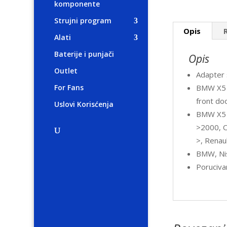
komponente
Strujni program
Opis
Alati
Baterije i punjači
Opis
Outlet
Adapter 
BMW X5 f
For Fans
front do
Uslovi Korisćenja
BMW X5 
>2000, O
>, Renau
BMW, Nis
Poruciva