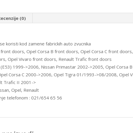
Trafic
II-
adapteri
zvucnika
Recenzije (0)
Ram-
20.432
količina
se koristi kod zamene fabrickih auto zvucnika
ront doors, Opel Corsa B front doors, Opel Corsa C front doors,
ors, Opel Vivaro front doors, Renault Trafic front doors
(E53) 1999->2006, Nissan Primastar 2002->2005, Opel Corsa B
pel Corsa C 2000->2006, Opel Tigra 01/1993->08/2008, Opel V
lt Trafic II 2001->
san, Opel, Renault
nje telefonom : 021/654 65 56