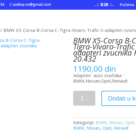
..:: B2B ::..
556
audiop.ns@gmail.com
Početna
/ BMW X5-Corsa B-Corsa C-Tigra-Vivaro-Trafic II-adapteri zvuc
BMW X5-Corsa B-C
Tigra-Vivaro-Trafic 
adapteri zvucnika
20.432
1190,00
din
Adapteri auto zvučnika :
BMW,Nissan,Opel,Renault
BMW
Dodati u 
X5-
Corsa
B-
Corsa
C-
Kategorije:
BMW
,
Nissan
,
Opel
Tigra-
BMW
,
Nissan
,
Opel
,
Renault
Vivaro-