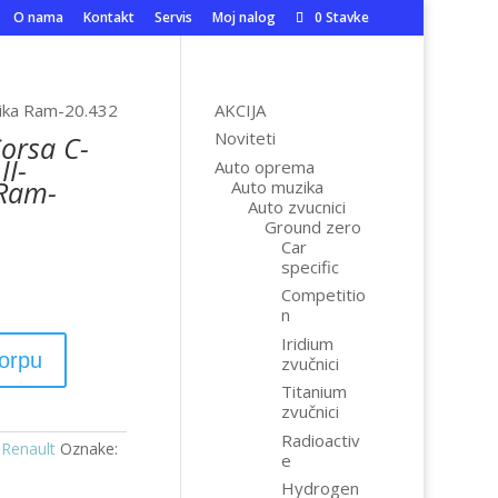
O nama
Kontakt
Servis
Moj nalog
0 Stavke
nika Ram-20.432
AKCIJA
Noviteti
orsa C-
II-
Auto oprema
 Ram-
Auto muzika
Auto zvucnici
Ground zero
Car
specific
Competitio
n
Iridium
korpu
zvučnici
Titanium
zvučnici
Radioactiv
,
Renault
Oznake:
e
Hydrogen