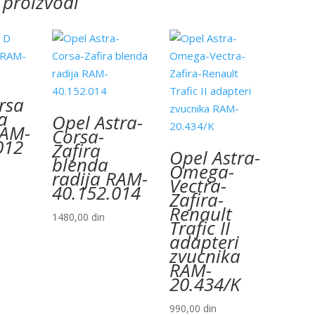
 proizvodi
rsa
a
Opel Astra-
RAM-
Corsa-
012
Zafira
Opel Astra-
blenda
Omega-
radija RAM-
Vectra-
40.152.014
Zafira-
Renault
1480,00
din
Trafic II
adapteri
zvucnika
RAM-
20.434/K
990,00
din