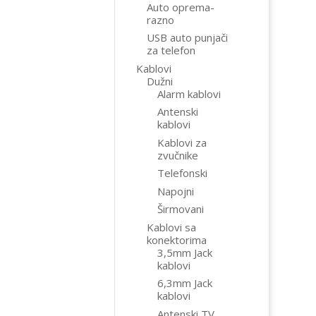
Auto oprema-
razno
USB auto punjači
za telefon
Kablovi
Dužni
Alarm kablovi
Antenski
kablovi
Kablovi za
zvučnike
Telefonski
Napojni
Širmovani
Kablovi sa
konektorima
3,5mm Jack
kablovi
6,3mm Jack
kablovi
Antenski TV