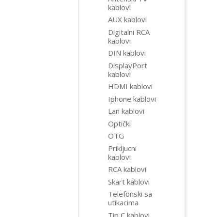
kablovi
AUX kablovi
Digitalni RCA
kablovi
DIN kablovi
DisplayPort
kablovi
HDMI kablovi
Iphone kablovi
Lan kablovi
Optički
OTG
Prikljucni
kablovi
RCA kablovi
Skart kablovi
Telefonski sa
utikacima
Tip C kablovi