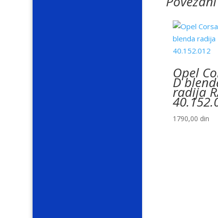
Povezani
Opel Co
D blend
radija 
40.152.
1790,00
din