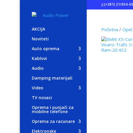
(+381) 21/654-6
AKCIJA
Početna
/
Opel
Noviteti
Auto oprema
Kablovi
Audio
Damping materijali
Video
TV nosaci
Oprema i punjači za
mobilne telefone
Oprema za racunare
Elektronske