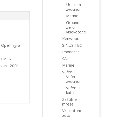
Uranium
zvucnici
Marine
Ground
Zero
visokotonci
Kenwood
 Opel Tigra
SINUS TEC
Phonocar
SAL
 1993-
Marine
ivaro 2001-
Vuferi
Vuferi-
zvucnici
Vuferi u
kutiji
Zaštitne
mreže
Visokotonci
auto