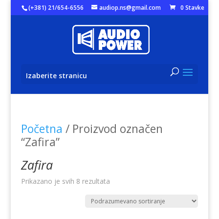
(+381) 21/654-6556
audiop.ns@gmail.com
0 Stavke
Izaberite stranicu
Početna
/ Proizvod označen
“Zafira”
Zafira
Prikazano je svih 8 rezultata