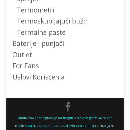
Termometri
Termoskupljajući bužir
Termalne paste
Baterije i punjači
Outlet
For Fans
Uslovi Korisćenja
Audio Power se ograđuje od mogućih slovnih grešaka, te Vas
molimo da nas kontaktirate u vezi svih potrebnih informacija na