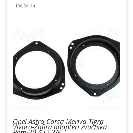
1190,00
din
Opel Astra-Corsa-Meriva-Tigra-
Vivaro-Zafira adapteri zvucnika
Ram-20.432.2/K