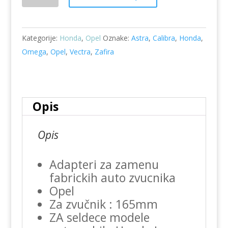
Jazz-
Opel
Astra-
Kategorije:
Honda
,
Opel
Oznake:
Astra
,
Calibra
,
Honda
,
Calibra-
Omega
,
Opel
,
Vectra
,
Zafira
Omega-
Vectra-
Zafira
adapteri
Opis
zvucnika
Ram-
Opis
20.435/K
količina
Adapteri za zamenu
fabrickih auto zvucnika
Opel
Za zvučnik : 165mm
ZA seldece modele