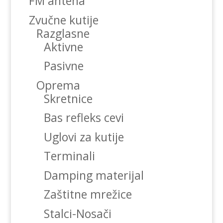
FM antena
Zvučne kutije
Razglasne
Aktivne
Pasivne
Oprema
Skretnice
Bas refleks cevi
Uglovi za kutije
Terminali
Damping materijal
Zaštitne mrežice
Stalci-Nosači