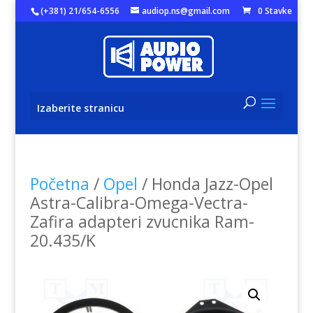
(+381) 21/654-6556
audiop.ns@gmail.com
0 Stavke
Izaberite stranicu
Početna
/
Opel
/ Honda Jazz-Opel
Astra-Calibra-Omega-Vectra-
Zafira adapteri zvucnika Ram-
20.435/K