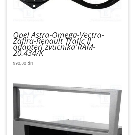
Opel Astra-Omega-Vectra-
Zafira-Renault Trafic II
adapteri zvucnika RAM-
20.434/K
990,00
din