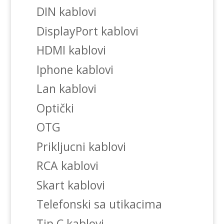
DIN kablovi
DisplayPort kablovi
HDMI kablovi
Iphone kablovi
Lan kablovi
Optički
OTG
Prikljucni kablovi
RCA kablovi
Skart kablovi
Telefonski sa utikacima
Tip C kablovi