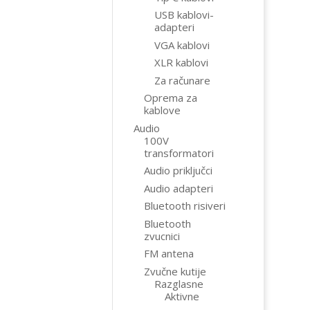
USB kablovi-
adapteri
VGA kablovi
XLR kablovi
Za računare
Oprema za
kablove
Audio
100V
transformatori
Audio priključci
Audio adapteri
Bluetooth risiveri
Bluetooth
zvucnici
FM antena
Zvučne kutije
Razglasne
Aktivne