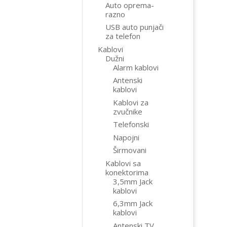
Auto oprema-
razno
USB auto punjači
za telefon
Kablovi
Dužni
Alarm kablovi
Antenski
kablovi
Kablovi za
zvučnike
Telefonski
Napojni
Širmovani
Kablovi sa
konektorima
3,5mm Jack
kablovi
6,3mm Jack
kablovi
Antenski TV