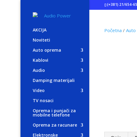
(+381) 21/654-6
AKCIJA
Početna
/
Auto
Noviteti
Auto oprema
Kablovi
Audio
Damping materijali
Video
TV nosaci
Oprema i punjači za
mobilne telefone
Oprema za racunare
Elektronske