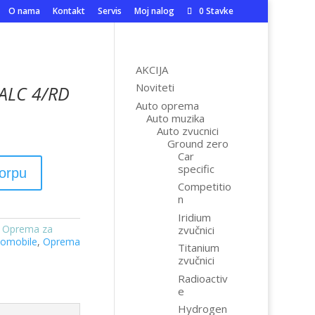
O nama
Kontakt
Servis
Moj nalog
0 Stavke
AKCIJA
Noviteti
 ALC 4/RD
Auto oprema
Auto muzika
Auto zvucnici
Ground zero
Car
specific
korpu
Competitio
n
Iridium
,
Oprema za
zvučnici
tomobile
,
Oprema
Titanium
zvučnici
Radioactiv
e
Hydrogen