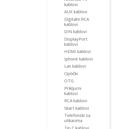
kablovi
AUX kablovi
Digitalni RCA
kablovi
DIN kablovi
DisplayPort
kablovi
HDMI kablovi
Iphone kablovi
Lan kablovi
Optički
OTG
Prikljucni
kablovi
RCA kablovi
Skart kablovi
Telefonski sa
utikacima
Tip C kablovi