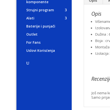
Opis
komponente
Strujni program
Opis
Alati
Višename
Baterije i punjači
Izolovan
Dužina 
Outlet
Boja : c
For Fans
Montaža 
Uslovi Korisćenja
Izolacija 
Recenzij
Još nema k
Samo prijav