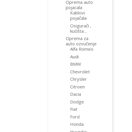
Oprema auto
pojacala
Kablovi
pojačala
Osigurači ,
kućišta…
Oprema za
auto ozvučenje
Alfa Romeo
Audi
BMW
Chevrolet
Chrysler
Citroen
Dacia
Dodge
Fiat
Ford
Honda
Hyundai