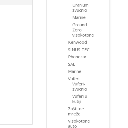
Uranium
zvucnici
Marine
Ground
Zero
visokotonci
Kenwood
SINUS TEC
Phonocar
SAL
Marine
Vuferi
Vuferi-
zvucnici
Vuferi u
kutiji
Zaštitne
mreže
Visokotonci
auto