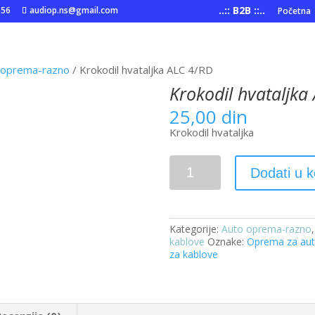
..:: B2B ::..
556
audiop.ns@gmail.com
Početna
 oprema-razno
/ Krokodil hvataljka ALC 4/RD
Krokodil hvataljka
25,00
din
Krokodil hvataljka
Krokodil
Dodati u 
hvataljka
ALC
4/RD
količina
Kategorije:
Auto oprema-razno
kablove
Oznake:
Oprema za au
za kablove