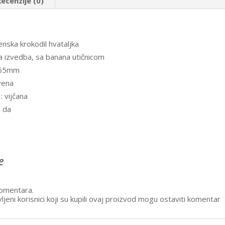
Recenzije (0)
nska krokodil hvataljka
a izvedba, sa banana utičnicom
: 65mm
rvena
: vijčana
: da
e
omentara.
ljeni korisnici koji su kupili ovaj proizvod mogu ostaviti komentar