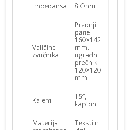
Impedansa
8 Ohm
Prednji
panel
160×142
Veličina
mm,
zvučnika
ugradni
prečnik
120×120
mm
15″,
Kalem
kapton
Materijal
Tekstilni