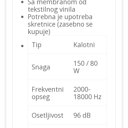
Sa membranom od
tekstilnog vinila
Potrebna je upotreba
skretnice (zasebno se
kupuje)
Tip
Kalotni
150 / 80
Snaga
W
Frekventni
2000-
opseg
18000 Hz
Osetljivost
96 dB