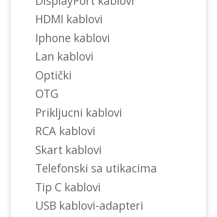
DisplayPort kablovi
HDMI kablovi
Iphone kablovi
Lan kablovi
Optički
OTG
Prikljucni kablovi
RCA kablovi
Skart kablovi
Telefonski sa utikacima
Tip C kablovi
USB kablovi-adapteri