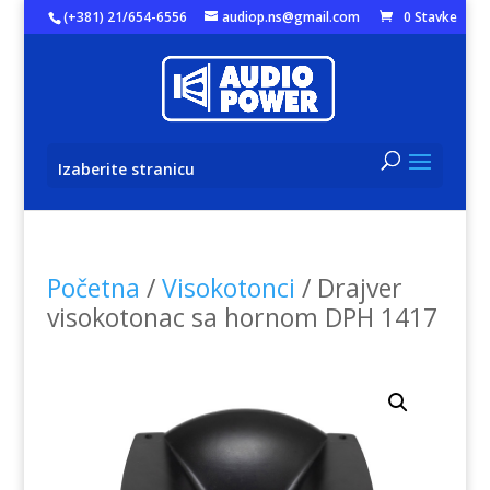
(+381) 21/654-6556
audiop.ns@gmail.com
0 Stavke
Izaberite stranicu
Početna
/
Visokotonci
/ Drajver
visokotonac sa hornom DPH 1417