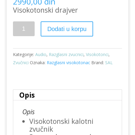
2990,00
din
Visokotonski drajver
Drajver
Dodati u korpu
visokotonac
sa
hornom
Kategorije:
Audio
,
Razglasni zvucnici
,
Visokotonci
,
DPH
Zvučnici
Oznaka:
Razglasni visokotonac
Brand:
SAL
1417
količina
Opis
Opis
Visokotonski kalotni
zvučnik