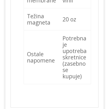
membrane
vinil
Težina
20 oz
magneta
Potrebna
je
upotreba
Ostale
skretnice
napomene
(zasebno
se
kupuje)