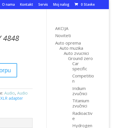
O nama
Kontakt
Servis
Moj nalog
0 Stavke
AKCIJA
Noviteti
Y 4848
Auto oprema
Auto muzika
Auto zvucnici
Ground zero
Car
specific
korpu
Competitio
n
Iridium
je:
Audio
,
Audio
zvučnici
,
XLR adapter
Titanium
zvučnici
Radioactiv
e
Hydrogen