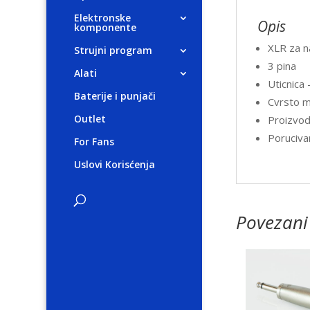
Elektronske
Opis
komponente
XLR za n
Strujni program
3 pina
Alati
Uticnica 
Baterije i punjači
Cvrsto m
Outlet
Proizvod
Poruciva
For Fans
Uslovi Korisćenja
Povezani