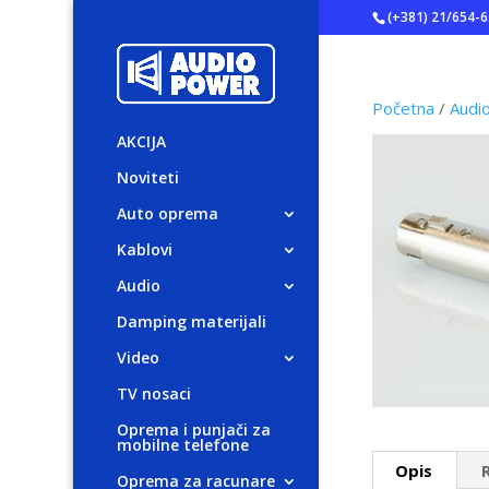
(+381) 21/654-
Početna
/
Audi
AKCIJA
Noviteti
Auto oprema
Kablovi
Audio
Damping materijali
Video
TV nosaci
Oprema i punjači za
mobilne telefone
Opis
Oprema za racunare