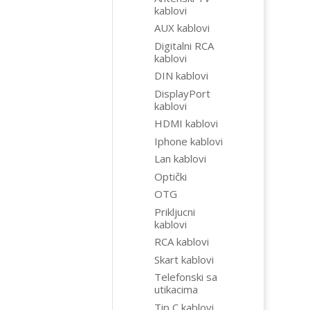
kablovi
AUX kablovi
Digitalni RCA
kablovi
DIN kablovi
DisplayPort
kablovi
HDMI kablovi
Iphone kablovi
Lan kablovi
Optički
OTG
Prikljucni
kablovi
RCA kablovi
Skart kablovi
Telefonski sa
utikacima
Tip C kablovi