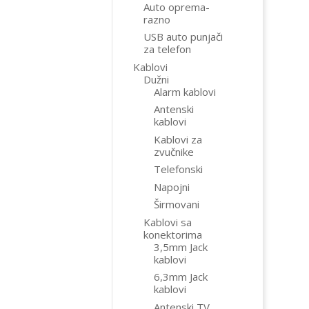
Auto oprema-
razno
USB auto punjači
za telefon
Kablovi
Dužni
Alarm kablovi
Antenski
kablovi
Kablovi za
zvučnike
Telefonski
Napojni
Širmovani
Kablovi sa
konektorima
3,5mm Jack
kablovi
6,3mm Jack
kablovi
Antenski TV