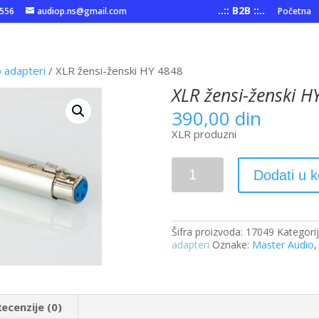
..:: B2B ::..
6556
audiop.ns@gmail.com
Početna
o adapteri
/ XLR žensi-ženski HY 4848
XLR žensi-ženski H
390,00
din
XLR produzni
XLR
Dodati u 
žensi-
ženski
HY
4848
količina
Šifra proizvoda:
17049
Kategori
adapteri
Oznake:
Master Audio
Recenzije (0)