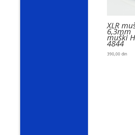
XLR muš
6,3mm
muški 
4844
390,00
din