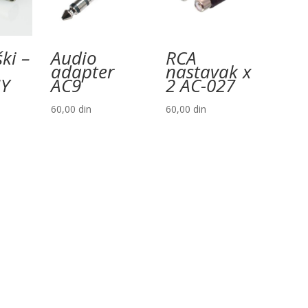
ki –
Audio
RCA
adapter
nastavak x
HY
AC9
2 AC-027
60,00
din
60,00
din