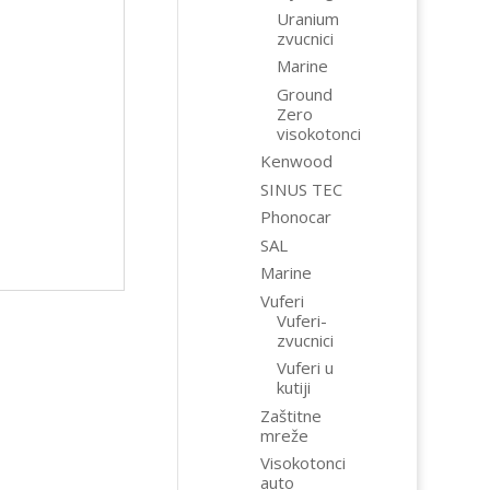
Uranium
zvucnici
Marine
Ground
Zero
visokotonci
Kenwood
SINUS TEC
Phonocar
SAL
Marine
Vuferi
Vuferi-
zvucnici
Vuferi u
kutiji
Zaštitne
mreže
Visokotonci
auto